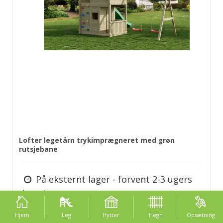
Lofter legetårn trykimprægneret med grøn
rutsjebane
På eksternt lager - forvent 2-3 ugers
levering
Hjem
Leg
Hytter
Hegn
Opsætning