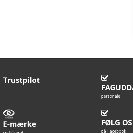
Trustpilot
FAGUDD
personale
FØLG OS
E-mærke
på Facebook
certificeret