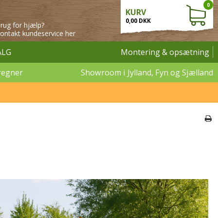
0
KURV
0,00 DKK
rug for hjælp?
ontakt kundeservice her
ALG
Montering & opsætning
regner
Showroom i Jylland, Fyn og Sjælland