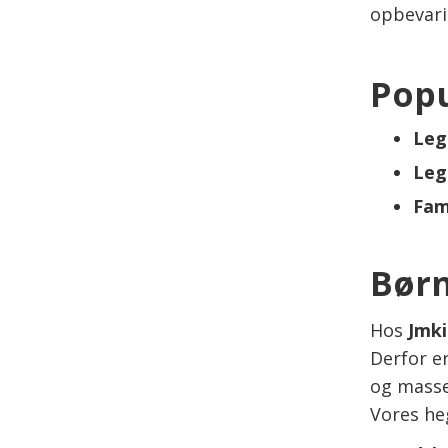
opbevarin
Popu
Leg
Leg
Fam
Børn
Hos
Jmki
Derfor e
og masser
Vores he