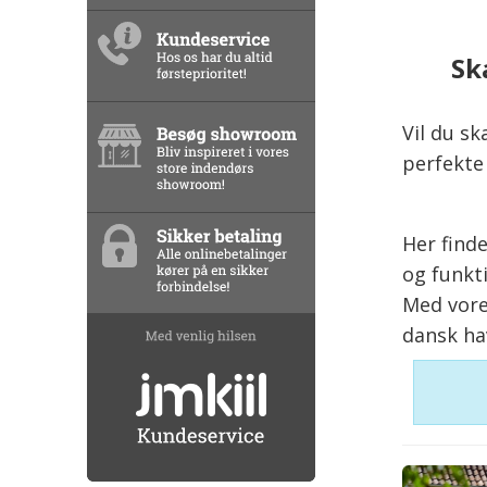
Sk
Vil du s
perfekt
Her find
og funkti
Med vore
dansk ha