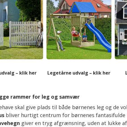
dvalg – klik her
Legetårne udvalg – klik her
ygge rammer for leg og samvær
ehave skal give plads til både børnenes leg og de vo
us
bliver hurtigt centrum for børnenes fantasifulde l
avehegn
giver en tryg afgrænsning, uden at lukke af