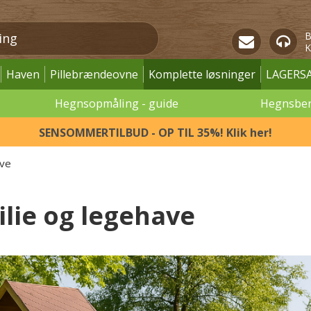
B
K
Haven
Pillebrændeovne
Komplette løsninger
LAGERS
Hegnsopmåling - guide
Hegnsbe
SENSOMMERTILBUD - OP TIL 35%! Klik her!
ave
lie og legehave