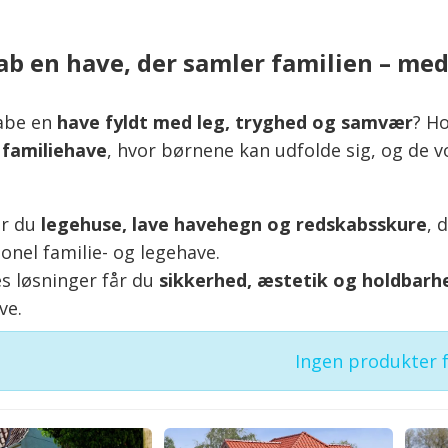
ab en have, der samler familien – med 
kabe en
have fyldt med leg, tryghed og samvær
? H
e
familiehave
, hvor børnene kan udfolde sig, og de 
er du
legehuse, lave havehegn og redskabsskure
, 
onel familie- og legehave.
s løsninger får du
sikkerhed, æstetik og holdbarh
ve.
Ingen produkter 