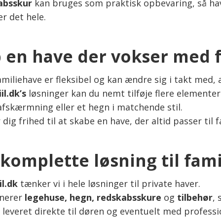
absskur
kan bruges som praktisk opbevaring, så have
er det hele.
 en have der vokser med 
miliehave er fleksibel og kan ændre sig i takt med, 
il.dk’s
løsninger kan du nemt tilføje flere elementer 
afskærmning eller et hegn i matchende stil.
 dig frihed til at skabe en have, der altid passer til 
komplette løsning til fam
il.dk
tænker vi i hele løsninger til private haver.
inerer
legehuse, hegn, redskabsskure
og
tilbehør
,
– leveret direkte til døren og eventuelt med profess