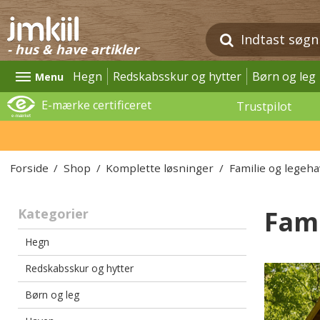
- hus & have artikler
Hegn
Redskabsskur og hytter
Børn og leg
Menu
E-mærke certificeret
Trustpilot
Forside
/
Shop
/
Komplette løsninger
/
Familie og legeh
Fami
Kategorier
Hegn
Redskabsskur og hytter
Børn og leg