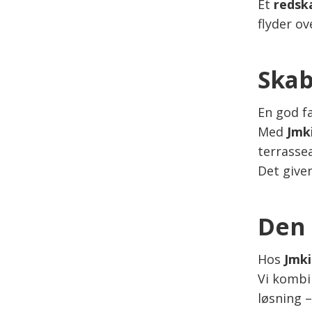
Et
redsk
flyder ov
Skab
En god fa
Med
Jmki
terrasse
Det giver
Den 
Hos
Jmki
Vi komb
løsning 