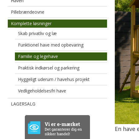
Haven
Pillebrændeovne
Komplette løsninger
Skab privatliv og læ
Funktionel have med opbevaring
Familie og legehave
Praktisk indkørsel og parkering
Hyggeligt uderum / havehus projekt
Vedligeholdelsesfri have
LAGERSALG
En have 