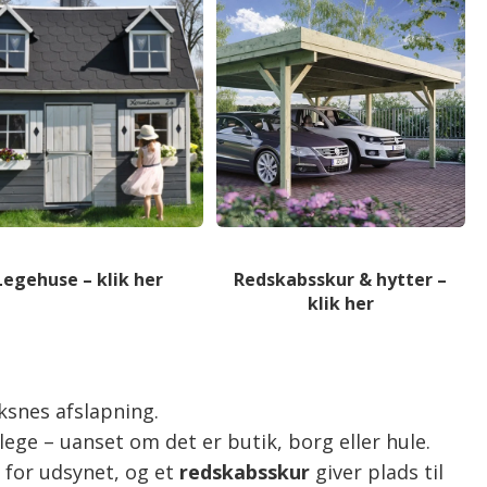
Legehuse – klik her
Redskabsskur & hytter –
klik her
ksnes afslapning.
ege – uanset om det er butik, borg eller hule.
 for udsynet, og et
redskabsskur
giver plads til