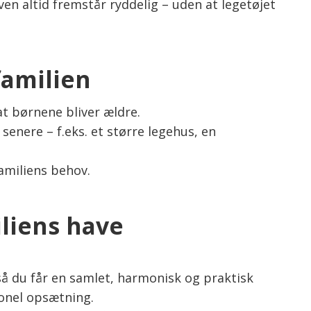
n altid fremstår ryddelig – uden at legetøjet
familien
at børnene bliver ældre.
senere – f.eks. et større legehus, en
familiens behov.
iliens have
 så du får en samlet, harmonisk og praktisk
ionel opsætning.