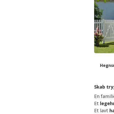
Hegnsu
Skab tr
En famili
Et
legeh
Et lavt
h