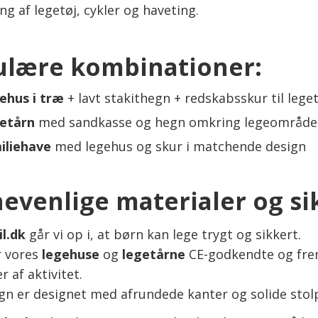
g af legetøj, cykler og haveting.
lære kombinationer:
ehus i træ
+ lavt stakithegn + redskabsskur til leget
etårn
med sandkasse og hegn omkring legeområde
iliehave
med legehus og skur i matchende design
evenlige materialer og si
il.dk
går vi op i, at børn kan lege trygt og sikkert.
r vores
legehuse
og
legetårne
CE-godkendte og frems
 af aktivitet.
gn er designet med afrundede kanter og solide stolp