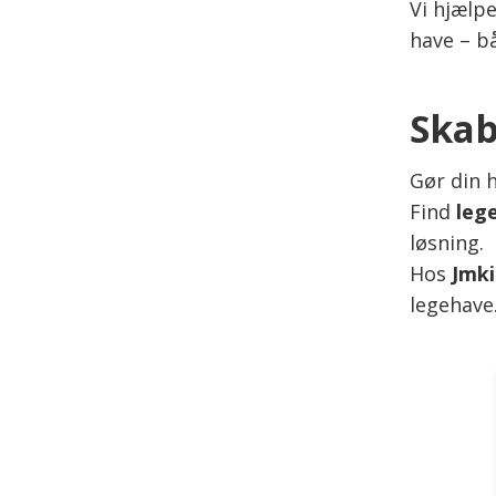
Vi hjælp
have – b
Skab
Gør din h
Find
leg
løsning.
Hos
Jmki
legehave