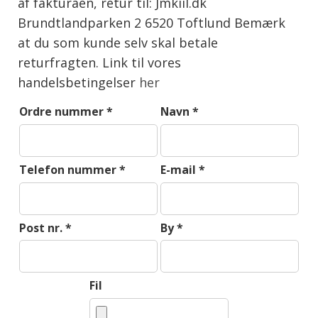
af fakturaen, retur til: Jmkiil.dk
Brundtlandparken 2 6520 Toftlund Bemærk
at du som kunde selv skal betale
returfragten. Link til vores
handelsbetingelser
her
Ordre nummer
*
Navn
*
Telefon nummer
*
E-mail
*
Post nr.
*
By
*
Fil