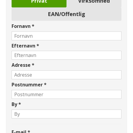
Privat
Virksomhed
EAN/Offentlig
Fornavn
*
Efternavn
*
Adresse
*
Postnummer
*
By
*
E-mail
*