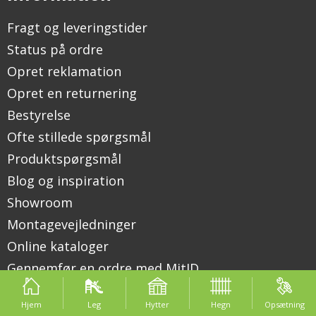
Fragt og leveringstider
Status på ordre
Opret reklamation
Opret en returnering
Bestyrelse
Ofte stillede spørgsmål
Produktspørgsmål
Blog og inspiration
Showroom
Montagevejledninger
Online kataloger
Gennemfør en ordre med MitID
CSR
Hjem
Leg
Hytter
Hegn
Opsætning
Kvalitetsklasser