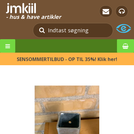
- hus & have artikler
SENSOMMERTILBUD - OP TIL 35%! Klik her!