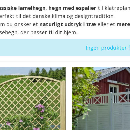
assiske lamelhegn
,
hegn med espalier
til klatrepl
rfekt til det danske klima og designtradition.
m du ønsker et
naturligt udtryk i træ
eller et
mere
sehegn, der passer til dit hjem.
Ingen produkter 