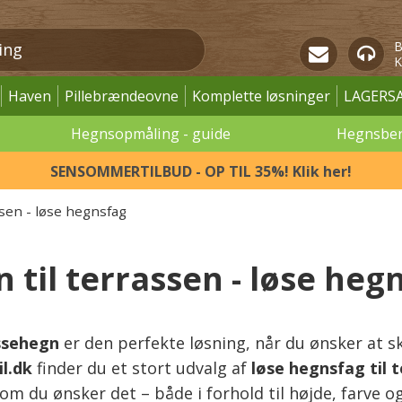
B
K
Haven
Pillebrændeovne
Komplette løsninger
LAGERS
Hegnsopmåling - guide
Hegnsbe
SENSOMMERTILBUD - OP TIL 35%! Klik her!
ssen - løse hegnsfag
 til terrassen - løse heg
ssehegn
er den perfekte løsning, når du ønsker at 
il.dk
finder du et stort udvalg af
løse hegnsfag til 
om du ønsker det – både i forhold til højde, farve o