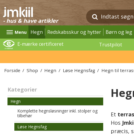
- hus & have artikler
Hegn
Redskabsskur og hytter
Børn og leg
Menu
E-mærke certificeret
Trustpilot
Forside
/
Shop
/
Hegn
/
Løse Hegnsfag
/
Hegn til terra
Hegn
Kategorier
Hegn
Komplette hegnsløsninger inkl. stolper og
Et
terra
tilbehør
Hos
Jmki
Løse Hegnsfag
præcis, s