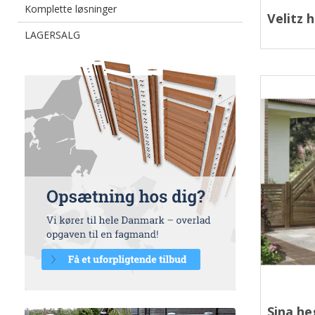
Komplette løsninger
Velitz 
LAGERSALG
Sina he