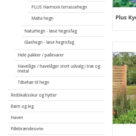
PLUS Harmoni terrassehegn
Plus K
Malta hegn
Naturhegn - løse hegnsfag
Glashegn - løse hegnsfag
Hele pakker / pallevarer
Havelåge / havelåger stort udvalg i træ og
metal
Tilbehør til hegn
Redskabsskur og hytter
Børn og leg
Haven
Pillebrændeovne