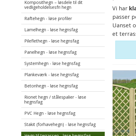
Komposithegn – løsdele til dit
vedligeholdelsesfri hegn
Vi har
kl
passer pe
Raftehegn - løse profiler
Uanset o
Lamelhegn - løse hegnsfag
et terras
Pileflethegn - løse hegnsfag
Panelhegn - løse hegnsfag
Systemhegn - løse hegnsfag
Plankeværk - løse hegnsfag
Betonhegn - løse hegnsfag
Rionet hegn / stålespalier - løse
hegnsfag
PVC Hegn - løse hegnsfag
Stakit (forhavehegn) - løse hegnsfag
Hegn til terrassen - løse hegnsfag