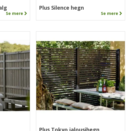
alg
Plus Silence hegn
Se mere
Se mere
Plus Tokyo jalousihegn