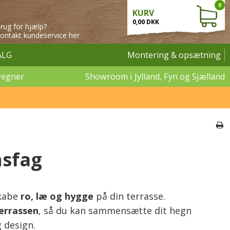
0
KURV
0,00 DKK
rug for hjælp?
ontakt kundeservice her
ALG
Montering & opsætning
regner
Showroom i Jylland, Fyn og Sjælland
nsfag
skabe
ro, læ og hygge
på din terrasse.
terrassen
, så du kan sammensætte dit hegn
g design.