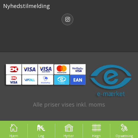
Nyhedstilmelding
Alle priser vises inkl. moms
Hjem
Leg
Hytter
Hegn
Opsætning