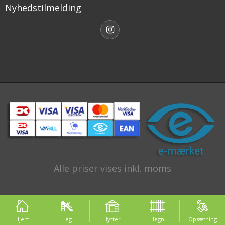
Nyhedstilmelding
Alle priser vises inkl. moms
Hjem
Leg
Hytter
Hegn
Opsætning