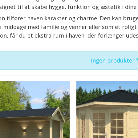
esignet til at skabe hygge, funktion og æstetik i din
lon tilfører haven karakter og charme. Den kan brug
e middage med familie og venner eller som et rolig
llon, får du et ekstra rum i haven, der forlænger ud
Ingen produkter 