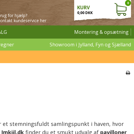
0
KURV
0,00 DKK
rug for hjælp?
ontakt kundeservice her
ALG
Montering & opsætning
regner
Showroom i Jylland, Fyn og Sjælland
 et stemningsfuldt samlingspunkt i haven, hvor
s
Jmkiil.dk
finder du et smukt udvalg af
pavilloner