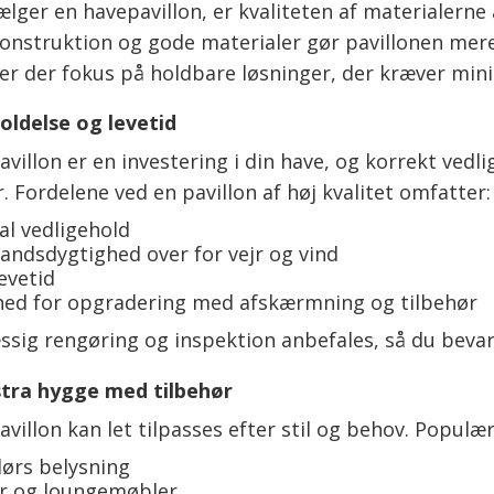
lger en havepavillon, er kvaliteten af materialerne 
onstruktion og gode materialer gør pavillonen mere
 er der fokus på holdbare løsninger, der kræver min
oldelse og levetid
villon er en investering i din have, og korrekt vedli
 Fordelene ved en pavillon af høj kvalitet omfatter:
l vedligehold
ndsdygtighed over for vejr og vind
evetid
hed for opgradering med afskærmning og tilbehør
sig rengøring og inspektion anbefales, så du beva
tra hygge med tilbehør
villon kan let tilpasses efter stil og behov. Populær
ørs belysning
r og loungemøbler