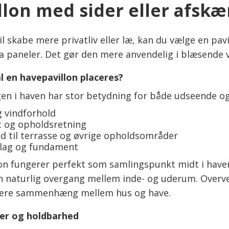
llon med sider eller afsk
il skabe mere privatliv eller læ, kan du vælge en pa
ra paneler. Det gør den mere anvendelig i blæsende v
l en havepavillon placeres?
gen i haven har stor betydning for både udseende og
g vindforhold
t og opholdsretning
d til terrasse og øvrige opholdsområder
lag og fundament
lon fungerer perfekt som samlingspunkt midt i have
en naturlig overgang mellem inde- og uderum. Overv
ere sammenhæng mellem hus og have.
er og holdbarhed