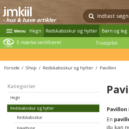
- hus & have artikler
Hegn
Redskabsskur og hytter
Børn og leg
Menu
E-mærke certificeret
Trustpilot
Forside
/
Shop
/
Redskabsskur og hytter
/
Pavillon
Pavi
Kategorier
Hegn
Redskabsskur og hytter
Pavillon
Redskabsskur
En
pavil
du kan n
Havehuse