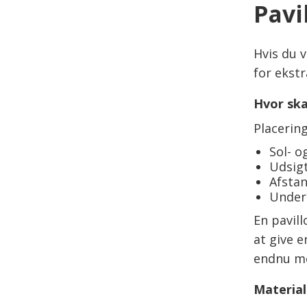
Pavi
Hvis du v
for ekst
Hvor ska
Placerin
Sol- o
Udsig
Afstan
Under
En pavil
at give 
endnu m
Material