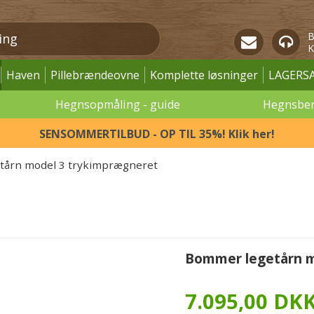
B
K
Haven
Pillebrændeovne
Komplette løsninger
LAGERS
Hegnsopmåling - guide
Hegnsbe
SENSOMMERTILBUD - OP TIL 35%! Klik her!
tårn model 3 trykimprægneret
Bommer legetårn m
7.095,00 DK