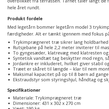
overblikket fra terrassen. Tårnet tåler langt de 
hele året rundt.
Produkt fordele
Med legetårn bommer legetårn model 3 trykimpræ
færdigheder. Alt er tænkt igennem med fokus på
Trykimprægneret træ sikrer lang holdbarhed
Rutsjebane på hele 2,2 meter inviterer til ma
To gyngesæder, klatrevæg med klatresten og m
Syntetisk vandtæt tag beskytter mod regn, s
Jordankre er inkluderet, hvilket giver stabil 
Træet er skåret til længde – klar til nem m
Maksimal kapacitet på op til 8 børn ad gangen
Ekstraudstyr som styringshjul, håndtag og skj
Specifikationer
Materiale: Trykimprægneret træ
Dimensioner: 431 x 302 x 270 cm
Vægt: 190 kg