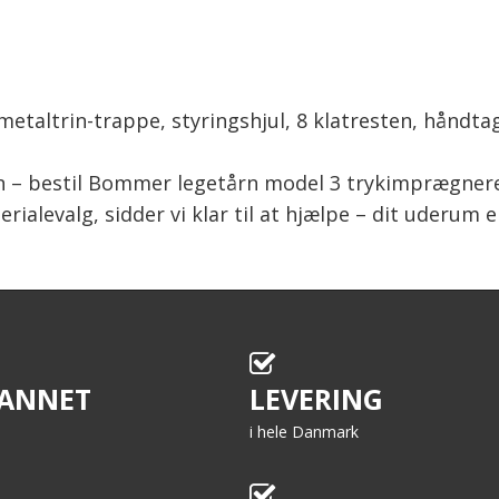
metaltrin-trappe, styringshjul, 8 klatresten, håndta
 – bestil Bommer legetårn model 3 trykimprægneret i 
ialevalg, sidder vi klar til at hjælpe – dit uderum e
ANNET
LEVERING
i hele Danmark