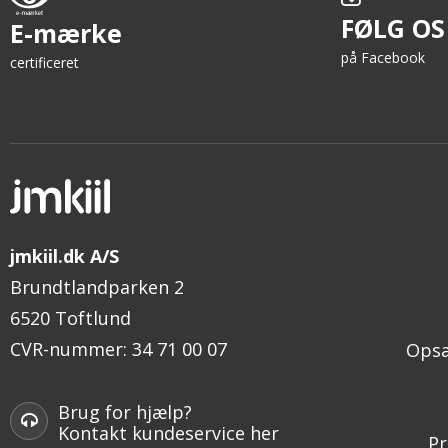
FØLG OS
E-mærke
på Facebook
certificeret
jmkiil.dk A/S
Brundtlandparken 2
6520 Toftlund
CVR-nummer
:
34 71 00 07
Opsæ
Brug for hjælp?
Kontakt kundeservice her
Pr