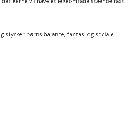
r, der gerne vil have et legeområde stående fast
styrker børns balance, fantasi og sociale