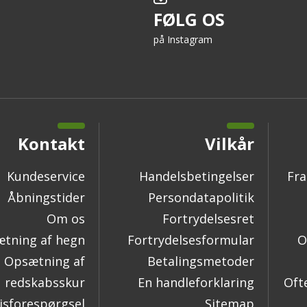
FØLG OS
på Instagram
Kontakt
Vilkår
Kundeservice
Handelsbetingelser
Fra
Åbningstider
Persondatapolitik
Om os
Fortrydelsesret
tning af hegn
Fortrydelsesformular
O
Opsætning af
Betalingsmetoder
redskabsskur
En handleforklaring
Oft
isforespørgsel
Sitemap