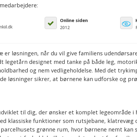
emedarbejdere:
Online siden
kiil.dk
2012
r løsningen, når du vil give familiens udendørsarea
olidt legetårn designet med tanke på både leg, motor
oldbarhed og nem vedligeholdelse. Med det tryki
de løsninger sikrer, at børnene kan udforske og pr
klet til dig, der ønsker et komplet legeområde i h
d klassiske funktioner som rutsjebane, klatrevæg og
il parcelhusets grønne rum, hvor børnene nemt kan