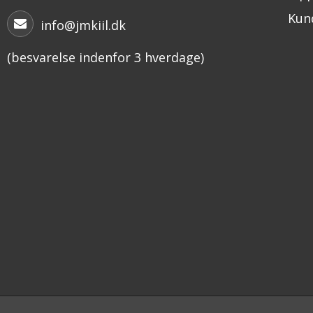
Kund
info@jmkiil.dk
(besvarelse indenfor 3 hverdage)