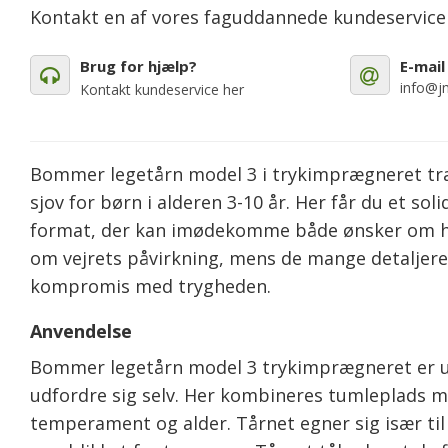
Kontakt en af vores faguddannede kundeservic
Brug for hjælp?
E-mail
info@jm
Kontakt kundeservice her
Bommer legetårn model 3 i trykimprægneret træ e
sjov for børn i alderen 3-10 år. Her får du et s
format, der kan imødekomme både ønsker om h
om vejrets påvirkning, mens de mange detaljere
kompromis med trygheden.
Anvendelse
Bommer legetårn model 3 trykimprægneret er udvi
udfordre sig selv. Her kombineres tumleplads me
temperament og alder. Tårnet egner sig især t