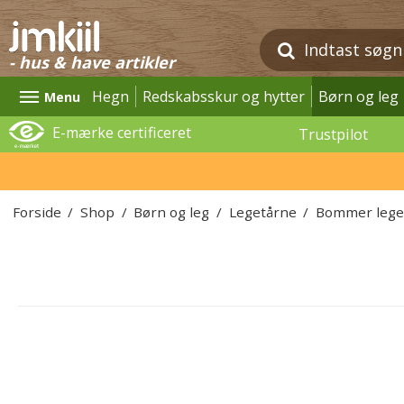
- hus & have artikler
Hegn
Redskabsskur og hytter
Børn og leg
Menu
E-mærke certificeret
Trustpilot
Forside
/
Shop
/
Børn og leg
/
Legetårne
/
Bommer lege