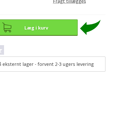
Fragt tillægges
Læg i kurv
å eksternt lager - forvent 2-3 ugers levering