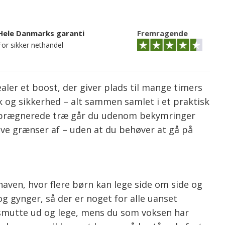
Hele Danmarks garanti
Fremragende
For sikker nethandel
ler et boost, der giver plads til mange timers
ik og sikkerhed – alt sammen samlet i et praktisk
mprægnerede træ går du udenom bekymringer
øve grænser af – uden at du behøver at gå på
aven, hvor flere børn kan lege side om side og
 gynger, så der er noget for alle uanset
 smutte ud og lege, mens du som voksen har