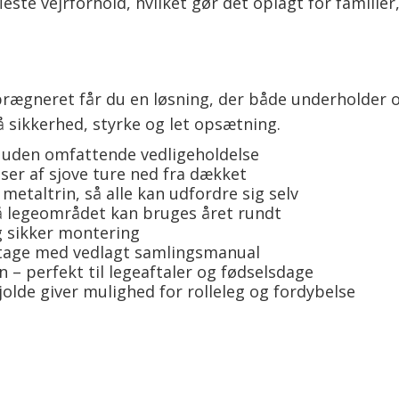
fleste vejrforhold, hvilket gør det oplagt for familie
gneret får du en løsning, der både underholder og 
 sikkerhed, styrke og let opsætning.
 uden omfattende vedligeholdelse
sser af sjove ture ned fra dækket
etaltrin, så alle kan udfordre sig selv
å legeområdet kan bruges året rundt
og sikker montering
ontage med vedlagt samlingsmanual
 – perfekt til legeaftaler og fødselsdage
olde giver mulighed for rolleleg og fordybelse