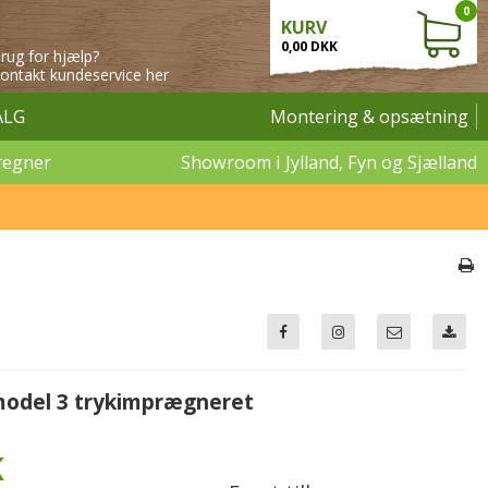
0
KURV
0,00 DKK
rug for hjælp?
ontakt kundeservice her
ALG
Montering & opsætning
regner
Showroom i Jylland, Fyn og Sjælland
odel 3 trykimprægneret
K