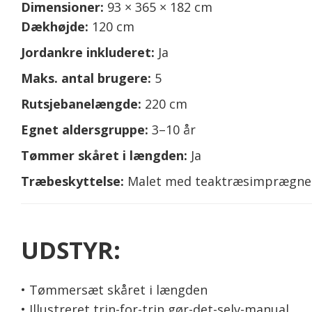
Dimensioner:
93 × 365 × 182 cm
Dækhøjde:
120 cm
Jordankre inkluderet:
Ja
Maks. antal brugere:
5
Rutsjebanelængde:
220 cm
Egnet aldersgruppe:
3–10 år
Tømmer skåret i længden:
Ja
Træbeskyttelse:
Malet med teaktræsimprægne
UDSTYR:
• Tømmersæt skåret i længden
• Illustreret trin-for-trin gør-det-selv-manual