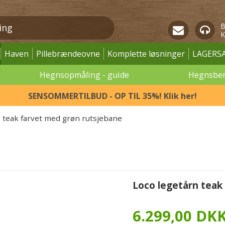
B
K
Haven
Pillebrændeovne
Komplette løsninger
LAGERS
Hegnsopmåling - guide
Hegnsbe
SENSOMMERTILBUD - OP TIL 35%! Klik her!
n teak farvet med grøn rutsjebane
Loco legetårn teak
6.299,00 DK