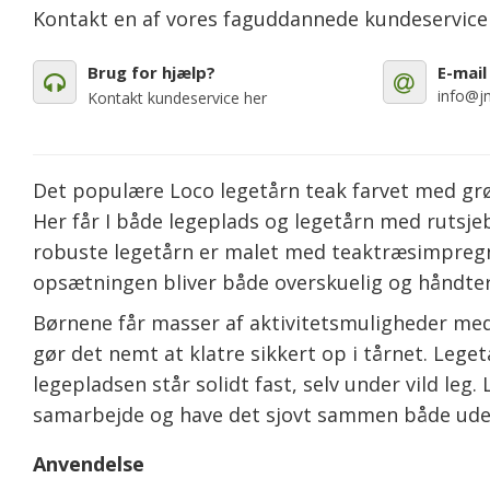
Kontakt en af vores faguddannede kundeservic
Brug for hjælp?
E-mail
info@jm
Kontakt kundeservice her
Det populære Loco legetårn teak farvet med grøn r
Her får I både legeplads og legetårn med rutsje
robuste legetårn er malet med teaktræsimpregn
opsætningen bliver både overskuelig og håndterba
Børnene får masser af aktivitetsmuligheder med 
gør det nemt at klatre sikkert op i tårnet. Lege
legepladsen står solidt fast, selv under vild le
samarbejde og have det sjovt sammen både ud
Anvendelse