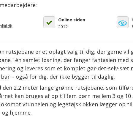
emedarbejdere:
Online siden
kiil.dk
2012
utsjebane er et oplagt valg til dig, der gerne vil g
bane i én samlet løsning, der fanger fantasien med 
ering og leveres som et komplet gør-det-selv-sæt
r – også for dig, der ikke bygger til daglig.
den 2,2 meter lange grønne rutsjebane, som tilføre
tårnet kan bruges af op til fem børn mellem 3 og 10 
g. Lokomotivtunnelen og legetøjsklokken lægger op ti
e og hjemme.