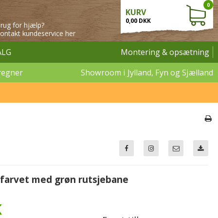
0
KURV
0,00 DKK
rug for hjælp?
ontakt kundeservice her
ALG
Montering & opsætning
regner
Showroom i Jylland, Fyn og Sjælland
 farvet med grøn rutsjebane
K