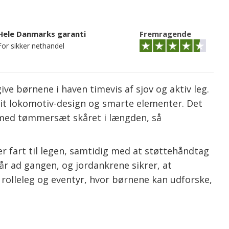
Hele Danmarks garanti
Fremragende
For sikker nethandel
ive børnene i haven timevis af sjov og aktiv leg.
sit lokomotiv-design og smarte elementer. Det
 med tømmersæt skåret i længden, så
r fart til legen, samtidig med at støttehåndtag
år ad gangen, og jordankrene sikrer, at
l rolleleg og eventyr, hvor børnene kan udforske,