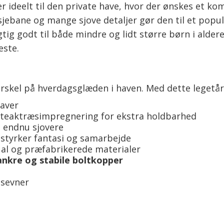
 ideelt til den private have, hvor der ønskes et kom
ebane og mange sjove detaljer gør den til et popul
tig godt til både mindre og lidt større børn i alder
este.
orskel på hverdagsglæden i haven. Med dette legetår
haver
d teaktræsimpregnering for ekstra holdbarhed
n endnu sjovere
styrker fantasi og samarbejde
al og præfabrikerede materialer
ankre og stabile boltkopper
dsevner