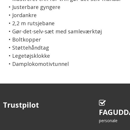
• Justerbare gyngere
• Jordankre
• 2,2 m rutsjebane
• Gør-det-selv-sæt med samleværktøj
• Boltkopper
• Støttehåndtag
• Legetøjsklokke
• Damplokomotivtunnel
Trustpilot
FAGUDD
personale