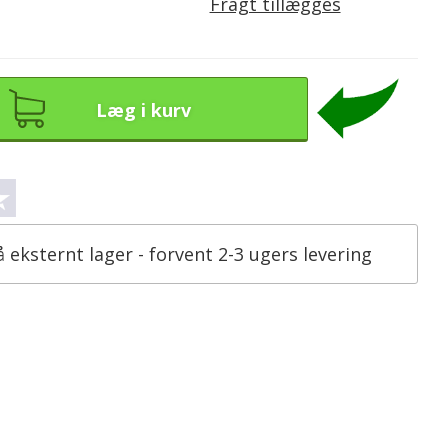
Fragt tillægges
Læg i kurv
å eksternt lager - forvent 2-3 ugers levering