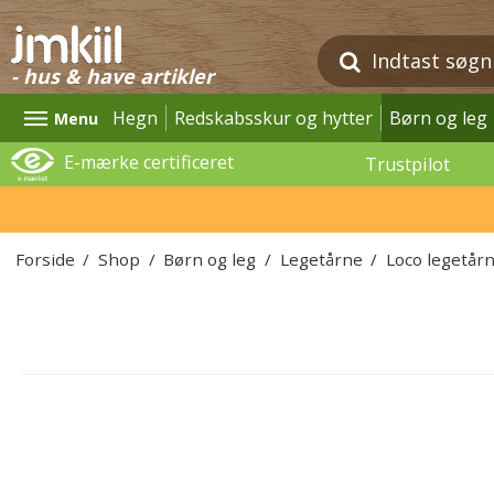
- hus & have artikler
Hegn
Redskabsskur og hytter
Børn og leg
Menu
E-mærke certificeret
Trustpilot
Forside
/
Shop
/
Børn og leg
/
Legetårne
/
Loco legetår