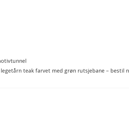
otivtunnel
co legetårn teak farvet med grøn rutsjebane – bestil