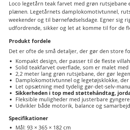
Loco legetårn teak farvet med grøn rutsjebane er
plænen. Legetårnets damplokomotivtunnel, rutsj
weekender og til børnefødselsdage. Egner sig rig
udfordrende, sikker og let at komme til for de fl
Produkt fordele
Det er ofte de små detaljer, der gør den store f
Kompakt design, der passer til de fleste villa
Solid teakfarvet overflade, som er malet me
2,2 meter lang grøn rutsjebane, der gør lege
Damplokomotivtunnel og legetøjsklokke, der 
Let opsætning med tydelig gør-det-selv-manu
Sikkerheden i top med støttehåndtag, jord
Fleksible muligheder med justerbare gyngere
Udvikler både motorik, balance og samarbej
Specifikationer
Mål: 93 × 365 × 182 cm