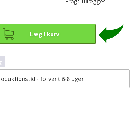
Fragt tillægges
Læg i kurv
roduktionstid - forvent 6-8 uger