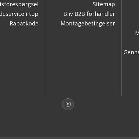
isforespørgsel
Sitemap
eservice i top
Bliv B2B forhandler
Rabatkode
Montagebetingelser
M
Genne