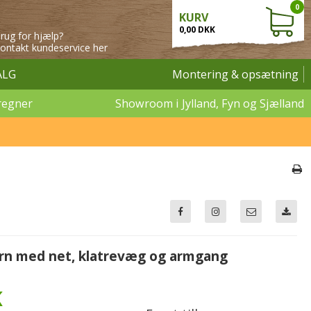
0
KURV
0,00 DKK
rug for hjælp?
ontakt kundeservice her
ALG
Montering & opsætning
regner
Showroom i Jylland, Fyn og Sjælland
årn med net, klatrevæg og armgang
K