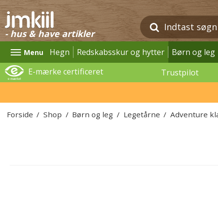
- hus & have artikler
Hegn
Redskabsskur og hytter
Børn og leg
Menu
E-mærke certificeret
Trustpilot
Forside
/
Shop
/
Børn og leg
/
Legetårne
/
Adventure kl