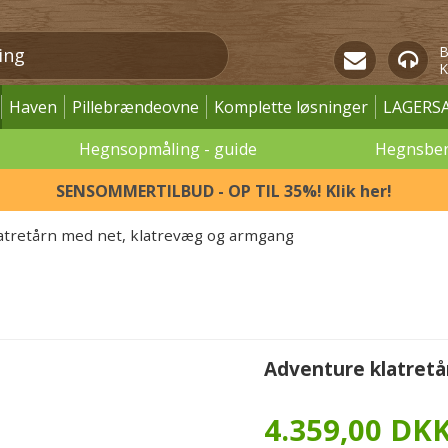
B
K
Haven
Pillebrændeovne
Komplette løsninger
LAGERS
Hegnsopmåling - guide
Hegnsbe
SENSOMMERTILBUD - OP TIL 35%! Klik her!
atretårn med net, klatrevæg og armgang
Adventure klatret
4.359,00 DK