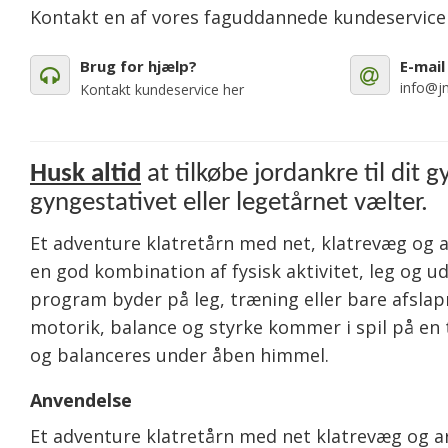
Kontakt en af vores faguddannede kundeservic
Brug for hjælp?
E-mail
info@jm
Kontakt kundeservice her
Husk altid
at tilkøbe jordankre til dit 
gyngestativet eller legetårnet vælter.
Et adventure klatretårn med net, klatrevæg og 
en god kombination af fysisk aktivitet, leg og 
program byder på leg, træning eller bare afslapn
motorik, balance og styrke kommer i spil på en t
og balanceres under åben himmel.
Anvendelse
Et adventure klatretårn med net klatrevæg og armg