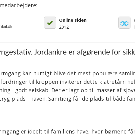
emedarbejdere:
Online siden
kiil.dk
2012
gyngestativ. Jordankre er afgørende for sik
armgang kan hurtigt blive det mest populære samli
udfordringer til kroppen inviterer dette klatretårn 
ing i godt selskab. Der er lagt op til masser af sj
ryg plads i haven. Samtidig får de plads til både fan
ang er ideelt til familiens have, hvor børnene får f