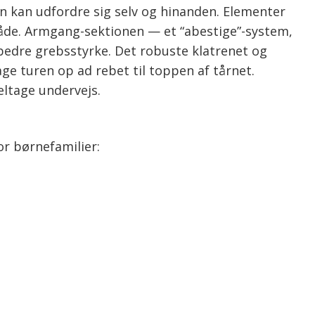
rn kan udfordre sig selv og hinanden. Elementer
åde. Armgang-sektionen — et “abestige”-system,
rbedre grebsstyrke. Det robuste klatrenet og
ge turen op ad rebet til toppen af tårnet.
deltage undervejs.
for børnefamilier: