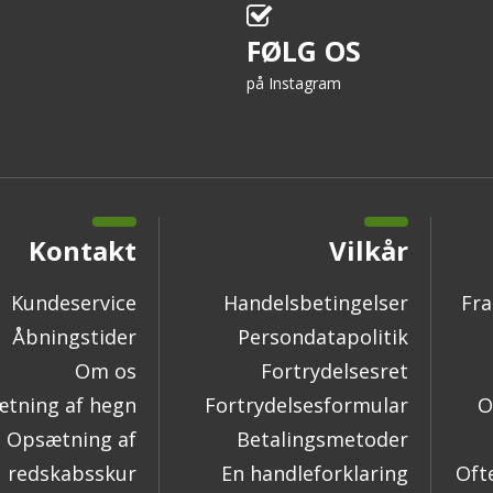
FØLG OS
på Instagram
Kontakt
Vilkår
Kundeservice
Handelsbetingelser
Fra
Åbningstider
Persondatapolitik
Om os
Fortrydelsesret
tning af hegn
Fortrydelsesformular
O
Opsætning af
Betalingsmetoder
redskabsskur
En handleforklaring
Oft