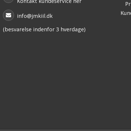
Kontakt kundeservice her
Pr
Kund
info@jmkiil.dk
(besvarelse indenfor 3 hverdage)