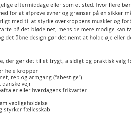
elige eftermiddage eller som et sted, hvor flere bø
hed for at afprøve evner og grænser på en sikker m
ærligt med til at styrke overkroppens muskler og fo
starte på det bløde net, mens de mere modige kan ta
, og det åbne design gør det nemt at holde øje eller 
 der gør det til et trygt, alsidigt og praktisk valg 
er hele kroppen
et, reb og armgang (“abestige”)
t danske vejr
eaftaler eller hverdagens frikvarter
em vedligeholdelse
 styrker fællesskab