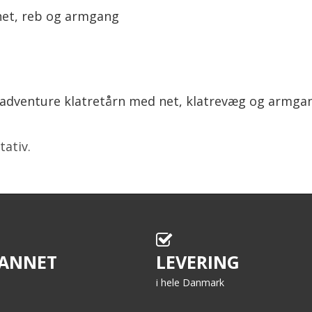
net, reb og armgang
t adventure klatretårn med net, klatrevæg og armgang
ativ.
ANNET
LEVERING
i hele Danmark