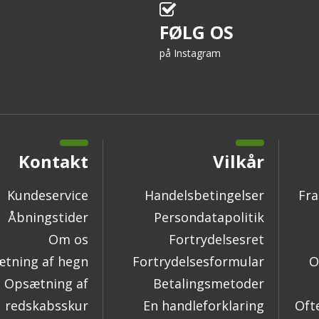
FØLG OS
på Instagram
Kontakt
Vilkår
Kundeservice
Handelsbetingelser
Fra
Åbningstider
Persondatapolitik
Om os
Fortrydelsesret
tning af hegn
Fortrydelsesformular
O
Opsætning af
Betalingsmetoder
redskabsskur
En handleforklaring
Oft