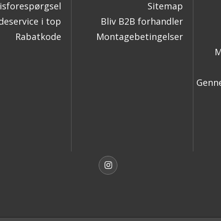
isforespørgsel
Sitemap
eservice i top
Bliv B2B forhandler
Rabatkode
Montagebetingelser
M
Genne