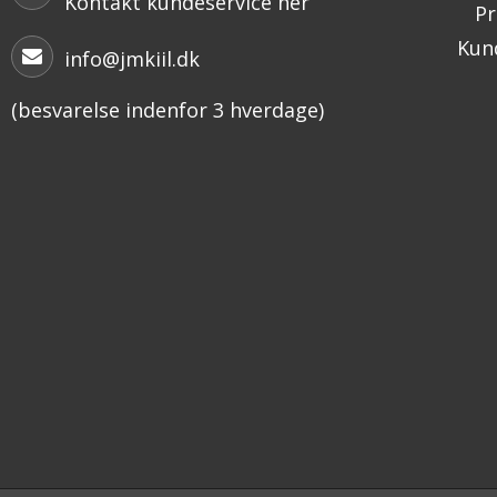
Kontakt kundeservice her
Pr
Kund
info@jmkiil.dk
(besvarelse indenfor 3 hverdage)