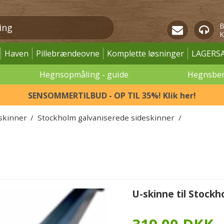
B
K
Haven
Pillebrændeovne
Komplette løsninger
LAGERS
Hegnsopmåling - guide
Hegnsbe
SENSOMMERTILBUD - OP TIL 35%! Klik her!
skinner
/
Stockholm galvaniserede sideskinner
/
U-skinne til Stock