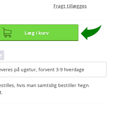
Fragt tillægges
Læg i kurv
everes på ugetur, forvent 3-9 hverdage
tilles, hvis man samtidig bestiller hegn.
t.