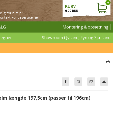
0
KURV
0,00 DKK
rug for hjælp?
ontakt kundeservice her
ALG
Montering & opsætning
regner
Showroom i Jylland, Fyn og Sjælland
holm længde 197,5cm (passer til 196cm)