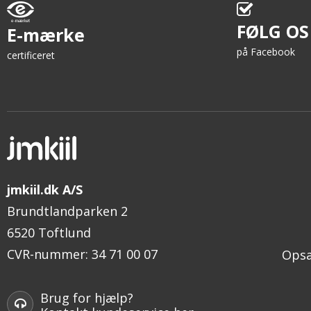
FØLG OS
E-mærke
på Facebook
certificeret
jmkiil.dk A/S
Brundtlandparken 2
6520 Toftlund
CVR-nummer
:
34 71 00 07
Opsæ
Brug for hjælp?