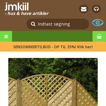
- hus & have artikler
SENSOMMERTILBUD - OP TIL 35%! Klik her!