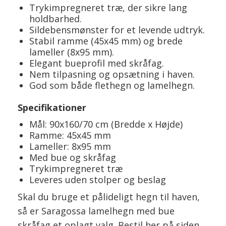
Trykimpregneret træ, der sikre lang
holdbarhed.
Sildebensmønster for et levende udtryk.
Stabil ramme (45x45 mm) og brede
lameller (8x95 mm).
Elegant bueprofil med skråfag.
Nem tilpasning og opsætning i haven.
God som både flethegn og lamelhegn.
Specifikationer
Mål: 90x160/70 cm (Bredde x Højde)
Ramme: 45x45 mm
Lameller: 8x95 mm
Med bue og skråfag
Trykimpregneret træ
Leveres uden stolper og beslag
Skal du bruge et pålideligt hegn til haven,
så er Saragossa lamelhegn med bue
skråfag et oplagt valg. Bestil her på siden,