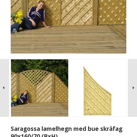
Saragossa lamelhegn med bue skråfag
90x160/70 (BxH)