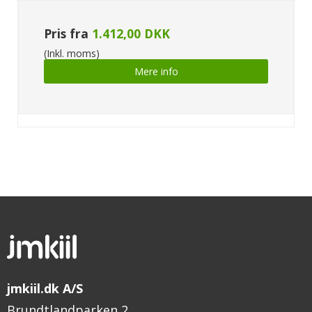
Pris fra
1.412,00 DKK
(Inkl. moms)
Mere info
jmkiil.dk A/S
Brundtlandparken 2