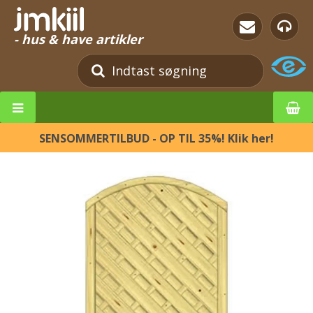
- hus & have artikler
SENSOMMERTILBUD - OP TIL 35%! Klik her!