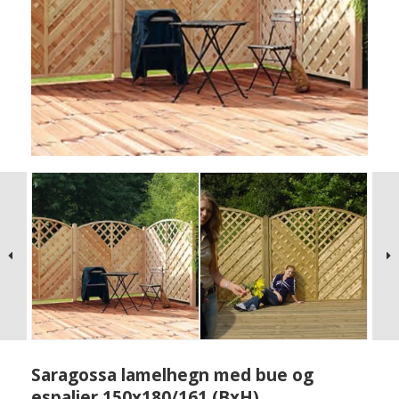
Saragossa lamelhegn med bue og
espalier 150x180/161 (BxH)