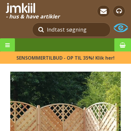
- hus & have artikler
SENSOMMERTILBUD - OP TIL 35%! Klik her!