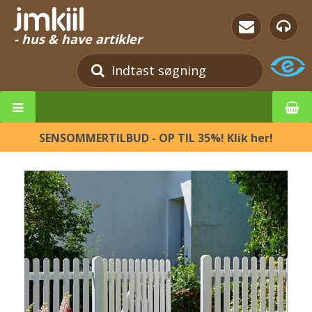
- hus & have artikler
SENSOMMERTILBUD - OP TIL 35%! Klik her!