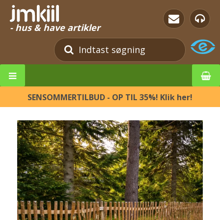
- hus & have artikler
SENSOMMERTILBUD - OP TIL 35%! Klik her!