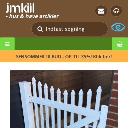
- hus & have artikler
SENSOMMERTILBUD - OP TIL 35%! Klik her!