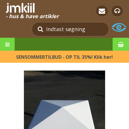
- hus & have artikler
SENSOMMERTILBUD - OP TIL 35%! Klik her!