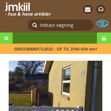
- hus & have artikler
SENSOMMERTILBUD - OP TIL 35%! Klik her!