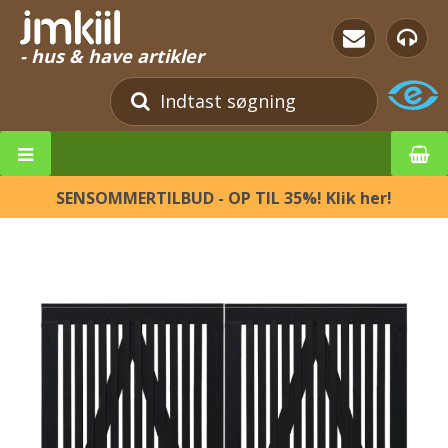
- hus & have artikler
SENSOMMERTILBUD - OP TIL 35%! Klik her!