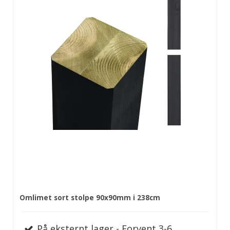
Omlimet sort stolpe 90x90mm i 238cm
På eksternt lager - Forvent 3-6