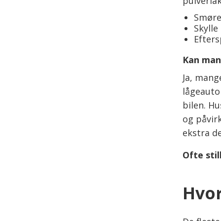
pulverlak
Smøre
Skylle
Efters
Kan man 
Ja, mang
lågeauto
bilen. H
og påvir
ekstra de
Ofte sti
Hvor