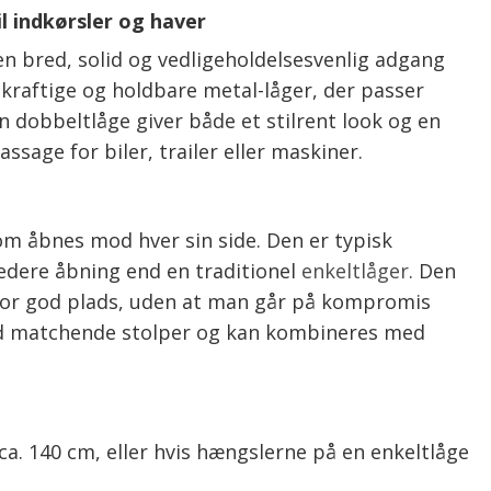
l indkørsler og haver
 en bred, solid og vedligeholdelsesvenlig adgang
af kraftige og holdbare metal-låger, der passer
En dobbeltlåge giver både et stilrent look og en
assage for biler, trailer eller maskiner.
om åbnes mod hver sin side. Den er typisk
bredere åbning end en traditionel
enkeltlåger
. Den
v for god plads, uden at man går på kompromis
med matchende stolper og kan kombineres med
ca. 140 cm, eller hvis hængslerne på en enkeltlåge