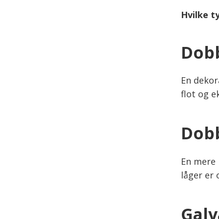
Hvilke t
Dobb
En dekora
flot og e
Dobb
En mere 
låger er 
Galv