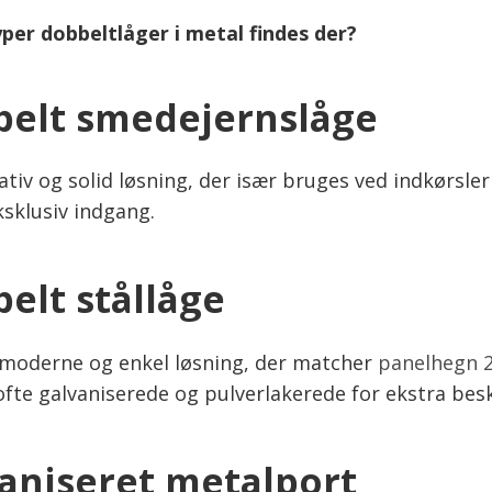
yper dobbeltlåger i metal findes der?
elt smedejernslåge
tiv og solid løsning, der især bruges ved indkørsle
ksklusiv indgang.
elt stållåge
moderne og enkel løsning, der matcher
panelhegn 2
ofte galvaniserede og pulverlakerede for ekstra besk
aniseret metalport