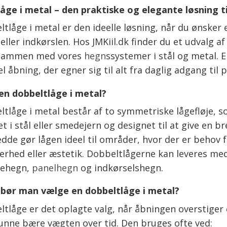
åge i metal – den praktiske og elegante løsning ti
tlåge i metal er den ideelle løsning, når du ønsker
 eller indkørslen. Hos JMKiil.dk finder du et udvalg 
 sammen med vores
hegn
ssystemer i stål og metal. 
l åbning, der egner sig til alt fra daglig adgang til p
en dobbeltlåge i metal?
ltlåge i metal består af to symmetriske lågefløje, s
et i stål eller smedejern og designet til at give en 
edde gør lågen ideel til områder, hvor der er beho
erhed eller æstetik. Dobbeltlågerne kan leveres 
vehegn,
panelhegn
og indkørselshegn.
bør man vælge en dobbeltlåge i metal?
ltlåge er det oplagte valg, når åbningen overstiger 
 kunne bære vægten over tid. Den bruges ofte ved: