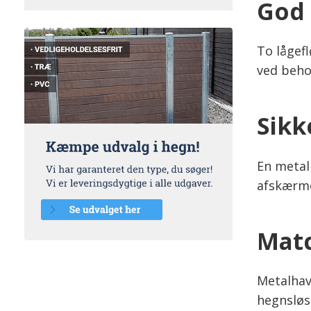
God 
To lågefl
ved beho
Sikk
En metal
afskærm
Matc
Metalha
hegnsløsn