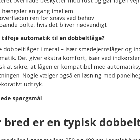
eret overflade beskytter mod rust og gør lågen vejrb
 hængsler en gang imellem
 overfladen ren for snavs ved behov
pænde bolte, hvis det bliver nødvendigt
tilføje automatik til en dobbeltlåge?
e dobbeltlåger i metal – især smedejernslåger og ind
matik. Det giver ekstra komfort, især ved indkørsler
usk at sikre, at lågen er kompatibel med automatiksy
kningen. Nogle vælger også en løsning med
panelheg
korativt udtryk.
llede spørgsmål
 bred er en typisk dobbelt