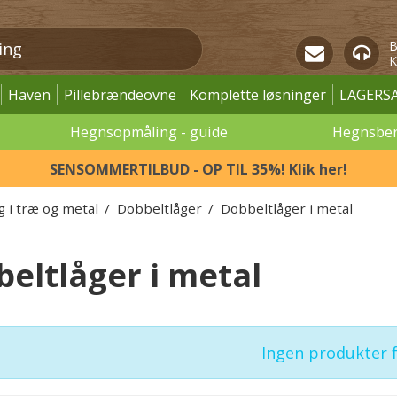
B
K
Haven
Pillebrændeovne
Komplette løsninger
LAGERS
Hegnsopmåling - guide
Hegnsbe
SENSOMMERTILBUD - OP TIL 35%! Klik her!
g i træ og metal
/
Dobbeltlåger
/
Dobbeltlåger i metal
eltlåger i metal
Ingen produkter 