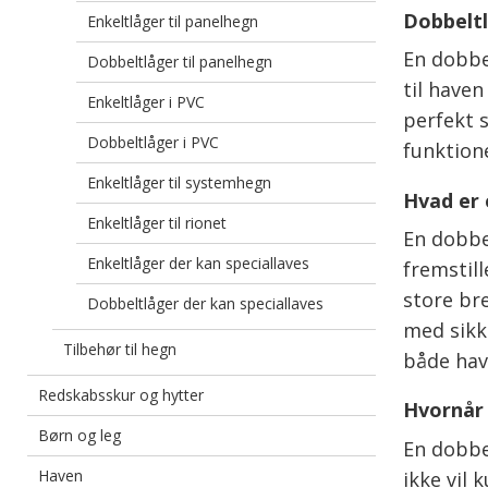
Dobbeltl
Enkeltlåger til panelhegn
En dobbel
Dobbeltlåger til panelhegn
til haven
Enkeltlåger i PVC
perfekt
Dobbeltlåger i PVC
funktione
Enkeltlåger til systemhegn
Hvad er 
Enkeltlåger til rionet
En dobbe
Enkeltlåger der kan speciallaves
fremstill
store br
Dobbeltlåger der kan speciallaves
med sikk
Tilbehør til hegn
både ha
Redskabsskur og hytter
Hvornår 
Børn og leg
En dobbe
Haven
ikke vil