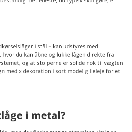
estandig. Det eneste, du typisk skal gøre, er:
kørselslåger i stål – kan udstyres med
, hvor du kan åbne og lukke lågen direkte fra
stemet, og at stolperne er solide nok til vægten
n med x dekoration i sort model gilleleje
for et
låge i metal?