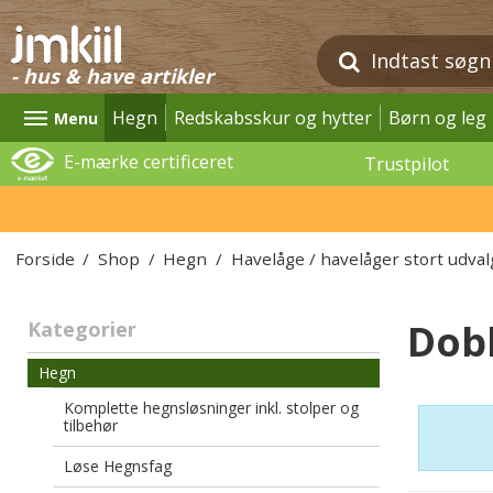
- hus & have artikler
Hegn
Redskabsskur og hytter
Børn og leg
Menu
E-mærke certificeret
Trustpilot
Forside
/
Shop
/
Hegn
/
Havelåge / havelåger stort udval
Dobb
Kategorier
Hegn
Komplette hegnsløsninger inkl. stolper og
tilbehør
Løse Hegnsfag