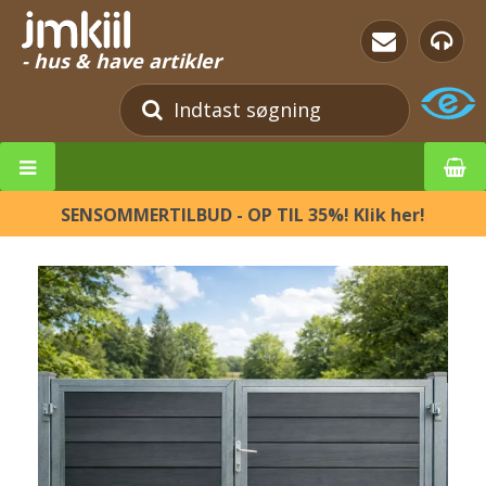
- hus & have artikler
SENSOMMERTILBUD - OP TIL 35%! Klik her!