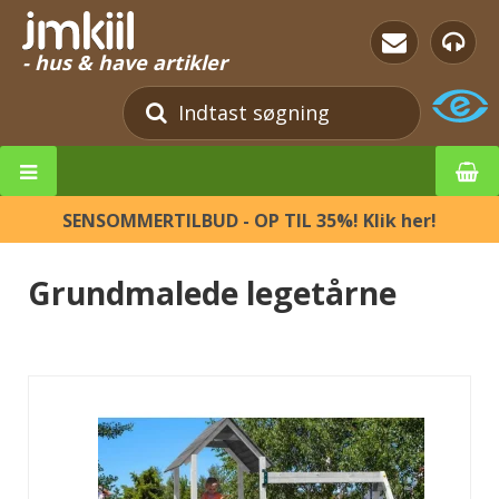
- hus & have artikler
SENSOMMERTILBUD - OP TIL 35%! Klik her!
Grundmalede legetårne