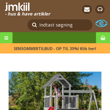
- hus & have artikler
SENSOMMERTILBUD - OP TIL 35%! Klik her!