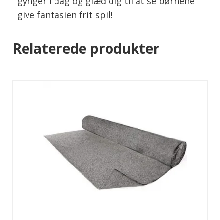
gynger i dag og glæd dig til at se børnene
give fantasien frit spil!
Relaterede produkter