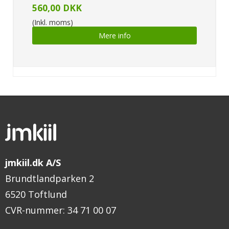
560,00 DKK
(Inkl. moms)
Mere info
jmkiil.dk A/S
Brundtlandparken 2
6520 Toftlund
CVR-nummer
:
34 71 00 07