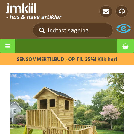
- hus & have artikler
SENSOMMERTILBUD - OP TIL 35%! Klik her!