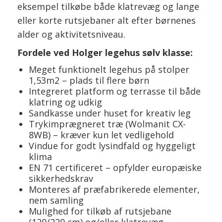
eksempel tilkøbe både klatrevæg og lange
eller korte rutsjebaner alt efter børnenes
alder og aktivitetsniveau.
Fordele ved Holger legehus sølv klasse:
Meget funktionelt legehus på stolper
1,53m2 – plads til flere børn
Integreret platform og terrasse til både
klatring og udkig
Sandkasse under huset for kreativ leg
Trykimprægneret træ (Wolmanit CX-
8WB) – kræver kun let vedligehold
Vindue for godt lysindfald og hyggeligt
klima
EN 71 certificeret – opfylder europæiske
sikkerhedskrav
Monteres af præfabrikerede elementer,
nem samling
Mulighed for tilkøb af rutsjebane
(120/220 cm) og/eller klatrevæg