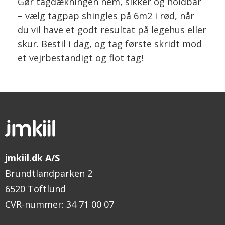
Gør tagdækningen nem, sikker og holdbar
– vælg tagpap shingles på 6m2 i rød, når
du vil have et godt resultat på legehus eller
skur. Bestil i dag, og tag første skridt mod
et vejrbestandigt og flot tag!
jmkiil.dk A/S
Brundtlandparken 2
6520 Toftlund
CVR-nummer
:
34 71 00 07