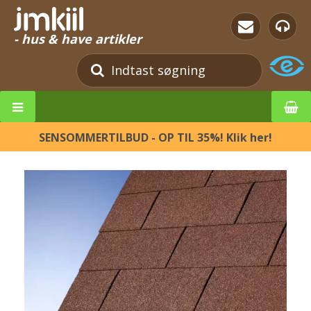
- hus & have artikler
SENSOMMERTILBUD - OP TIL 35%! Klik her!