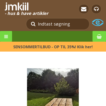
- hus & have artikler
SENSOMMERTILBUD - OP TIL 35%! Klik her!