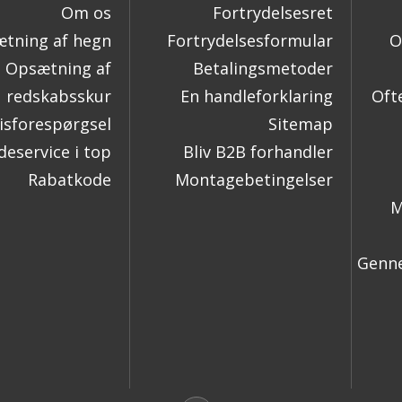
Om os
Fortrydelsesret
tning af hegn
Fortrydelsesformular
O
Opsætning af
Betalingsmetoder
redskabsskur
En handleforklaring
Oft
isforespørgsel
Sitemap
eservice i top
Bliv B2B forhandler
Rabatkode
Montagebetingelser
M
Genne