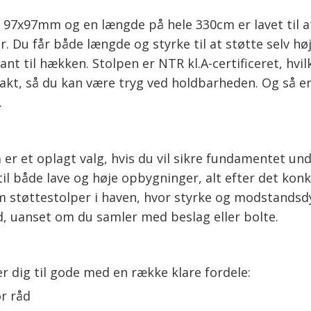
97x97mm og en længde på hele 330cm er lavet til at
Du får både længde og styrke til at støtte selv høje 
t til hækken. Stolpen er NTR kl.A-certificeret, hvil
kt, så du kan være tryg ved holdbarheden. Og så er 
.
 et oplagt valg, hvis du vil sikre fundamentet und
l både lave og høje opbygninger, alt efter det konk
 støttestolper i haven, hvor styrke og modstandsdy
, uanset om du samler med beslag eller bolte.
dig til gode med en række klare fordele:
r råd