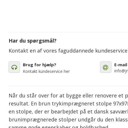
Har du spørgsmål?
Kontakt en af vores faguddannede kundeservic
Brug for hjælp?
E-mail
info@jm
Kontakt kundeservice her
Når du står over for at bygge eller renovere et p
resultat. En brun trykimprægneret stolpe 97x97m
en stolpe, der er bearbejdet på et dansk savværk, 
brunimprægnerede stolper undgår du den klass
samme gode egenskaber og holdbarhed.