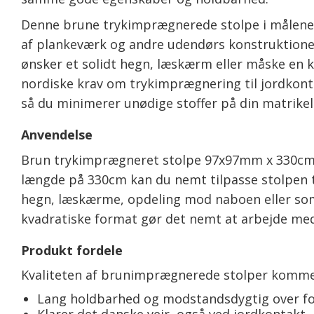
Denne brune trykimprægnerede stolpe i målene 
af plankeværk og andre udendørs konstruktioner. 
ønsker et solidt hegn, læskærm eller måske en kan
nordiske krav om trykimprægnering til jordkonta
så du minimerer unødige stoffer på din matrikel
Anvendelse
Brun trykimprægneret stolpe 97x97mm x 330cm er
længde på 330cm kan du nemt tilpasse stolpen ti
hegn, læskærme, opdeling mod naboen eller som
kvadratiske format gør det nemt at arbejde med
Produkt fordele
Kvaliteten af brunimprægnerede stolper kommer 
Lang holdbarhed og modstandsdygtig over fo