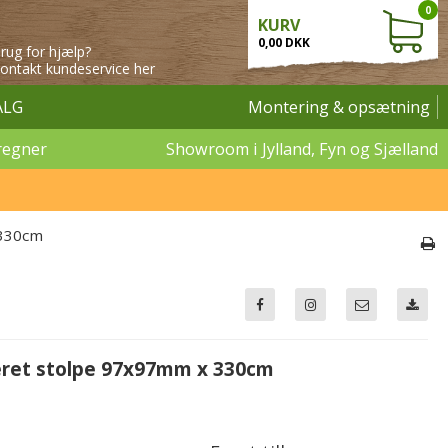
0
KURV
0,00 DKK
rug for hjælp?
ontakt kundeservice her
ALG
Montering & opsætning
regner
Showroom i Jylland, Fyn og Sjælland
 330cm
ret stolpe 97x97mm x 330cm