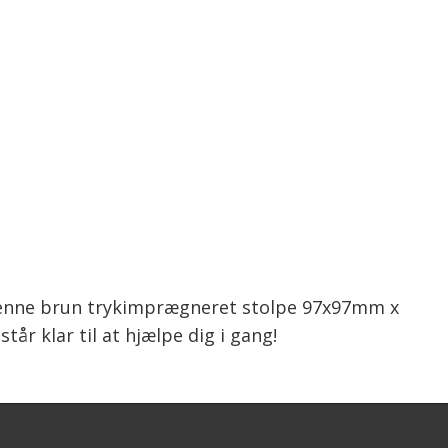
t denne brun trykimprægneret stolpe 97x97mm x
år klar til at hjælpe dig i gang!