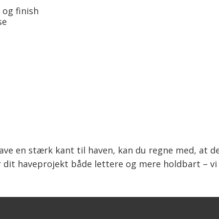
og finish
se
lave en stærk kant til haven, kan du regne med, a
it haveprojekt både lettere og mere holdbart – vi st