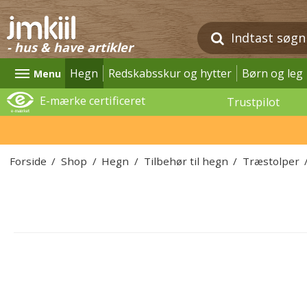
- hus & have artikler
Hegn
Redskabsskur og hytter
Børn og leg
Menu
E-mærke certificeret
Trustpilot
Forside
/
Shop
/
Hegn
/
Tilbehør til hegn
/
Træstolper