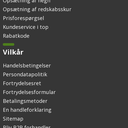
Opsætning af hegn
Opsætning af redskabsskur
Prisforespørgsel
Kundeservice i top
Rabatkode
Vilkår
Handelsbetingelser
Persondatapolitik
Fortrydelsesret
Fortrydelsesformular
Betalingsmetoder
En handleforklaring
Sitemap
Bliv B2B forhandler