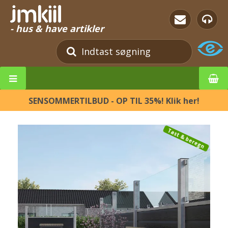
- hus & have artikler
SENSOMMERTILBUD - OP TIL 35%! Klik her!
Tast & beregn