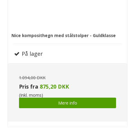
Nice komposithegn med stålstolper - Guldklasse
På lager
1.094,00 DKK
Pris fra
875,20 DKK
(Inkl. moms)
Mere info