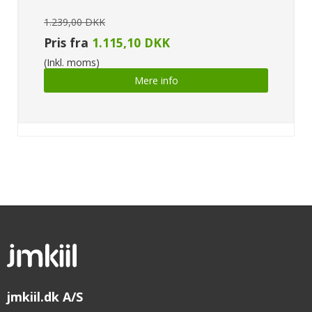
1.239,00 DKK
Pris fra
1.115,10 DKK
(Inkl. moms)
Mere info
jmkiil.dk A/S