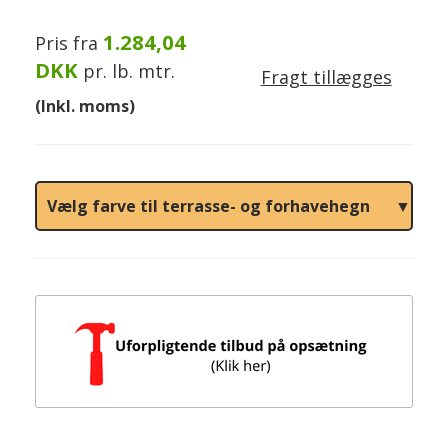
1.284,04
Pris fra
DKK
pr. lb. mtr.
Fragt tillægges
(Inkl. moms)
Vælg farve til terrasse- og forhavehegn