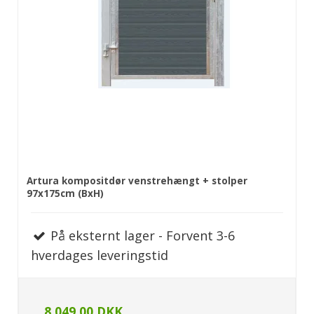
Artura kompositdør venstrehængt + stolper
97x175cm (BxH)
På eksternt lager - Forvent 3-6
hverdages leveringstid
8.049,00 DKK