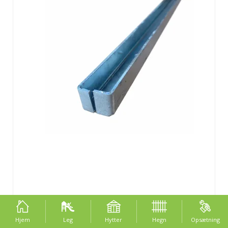
U-skinne til Stockholm længde 211,5cm (passer til
210cm)
Hjem
Leg
Hytter
Hegn
Opsætning