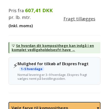
607,41 DKK
Pris fra
pr. lb. mtr.
Fragt tillægges
(Inkl. moms)
💡
Se hvordan dit komposithegn kan indgå i en
komplet vedligeholdelsesfri have →
⚡
Mulighed for tilkøb af Ekspres Fragt
1–5 hverdage
Normal levering er 3–9 hverdage. Ekspres fragt
vælges nemt på bestillingssiden.
Vælg farve til komposithegn