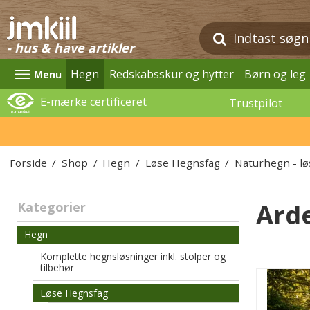
- hus & have artikler
Hegn
Redskabsskur og hytter
Børn og leg
Menu
E-mærke certificeret
Trustpilot
Forside
/
Shop
/
Hegn
/
Løse Hegnsfag
/
Naturhegn - l
Ard
Kategorier
Hegn
Komplette hegnsløsninger inkl. stolper og
tilbehør
Løse Hegnsfag