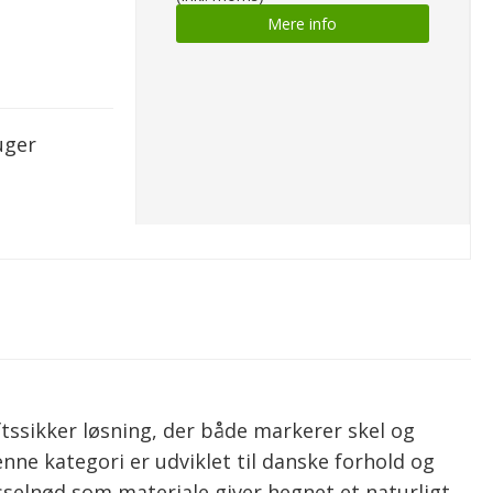
Mere info
uger
ftssikker løsning, der både markerer skel og
nne kategori er udviklet til danske forhold og
asselnød som materiale giver hegnet et naturligt