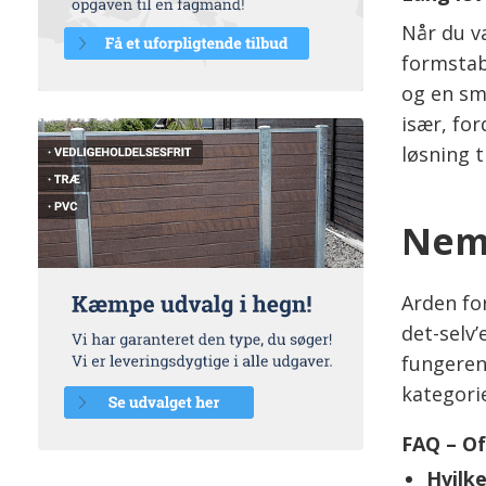
Når du v
formstab
og en sm
især, for
løsning t
Nem 
Arden fo
det-selv’
fungeren
kategori
FAQ – Of
Hvilk