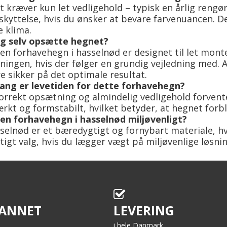
 kræver kun let vedligehold – typisk en årlig reng
kyttelse, hvis du ønsker at bevare farvenuancen. Det 
 klima.
eg selv opsætte hegnet?
den forhavehegn i hasselnød er designet til let monte
ingen, hvis der følger en grundig vejledning med. Al
re sikker på det optimale resultat.
lang er levetiden for dette forhavehegn?
rrekt opsætning og almindelig vedligehold forvent
ærkt og formstabilt, hvilket betyder, at hegnet forbl
en forhavehegn i hasselnød miljøvenligt?
sselnød er et bæredygtigt og fornybart materiale, hv
tigt valg, hvis du lægger vægt på miljøvenlige løsnin
ANNET
LEVERING
i hele Danmark