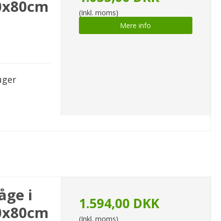
0x80cm
(Inkl. moms)
Mere info
uger
åge i
1.594,00 DKK
0x80cm
(Inkl. moms)