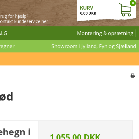
0
KURV
0,00 DKK
rug for hjælp?
ontakt kundeservice her
ALG
Montering & opsætning
regner
Showroom i Jylland, Fyn og Sjælland
nød
ehegn i
1.055,00 DKK