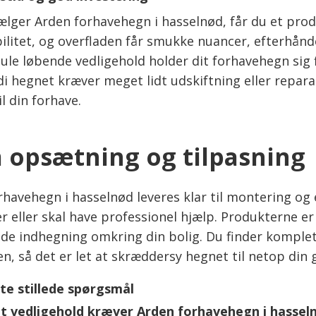
ælger Arden forhavehegn i hasselnød, får du et prod
ilitet, og overfladen får smukke nuancer, efterhån
ule løbende vedligehold holder dit forhavehegn sig f
di hegnet kræver meget lidt udskiftning eller repara
il din forhave.
opsætning og tilpasning
rhavehegn i hasselnød leveres klar til montering og
er eller skal have professionel hjælp. Produkterne er
de indhegning omkring din bolig. Du finder komplet
en, så det er let at skræddersy hegnet til netop din
te stillede spørgsmål
et vedligehold kræver Arden forhavehegn i hassel