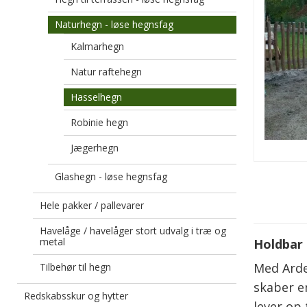
Naturhegn - løse hegnsfag
Kalmarhegn
Natur raftehegn
Hasselhegn
Robinie hegn
Jægerhegn
Glashegn - løse hegnsfag
Hele pakker / pallevarer
Havelåge / havelåger stort udvalg i træ og
metal
Holdbar 
Med Arde
Tilbehør til hegn
skaber e
Redskabsskur og hytter
lever op 