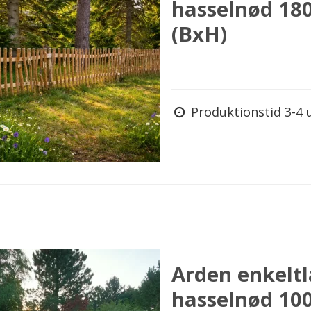
hasselnød 18
(BxH)
Produktionstid 3-4 
Arden enkeltl
hasselnød 10