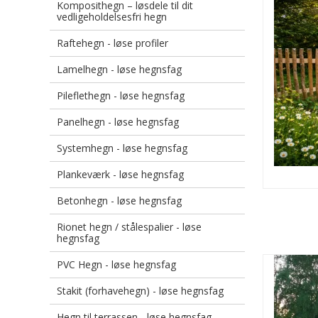
Komposithegn – løsdele til dit
vedligeholdelsesfri hegn
Raftehegn - løse profiler
Lamelhegn - løse hegnsfag
Pileflethegn - løse hegnsfag
Panelhegn - løse hegnsfag
Systemhegn - løse hegnsfag
Plankeværk - løse hegnsfag
Betonhegn - løse hegnsfag
Rionet hegn / stålespalier - løse
hegnsfag
PVC Hegn - løse hegnsfag
Stakit (forhavehegn) - løse hegnsfag
Hegn til terrassen - løse hegnsfag