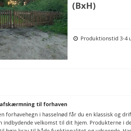
(BxH)
Produktionstid 3-4 
afskærmning til forhaven
n forhavehegn i hasselnød får du en klassisk og dri
n indbydende velkomst til dit hjem. Produkterne i de
til høje krav til både funktionalitet og udseende. H