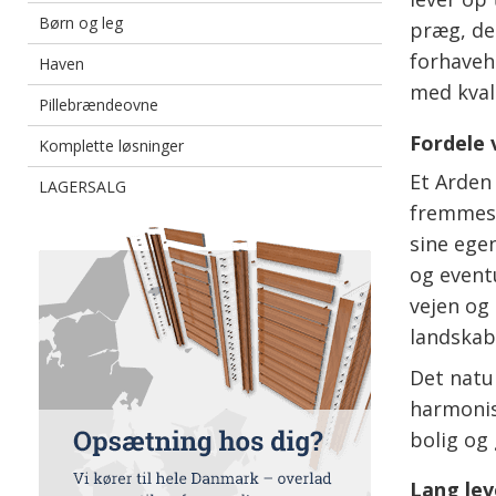
Børn og leg
præg, de
forhaveh
Haven
med kval
Pillebrændeovne
Fordele 
Komplette løsninger
Et Arden
LAGERSALG
fremmest
sine ege
og event
vejen og
landskab
Det natur
harmonisk
bolig og
Lang lev