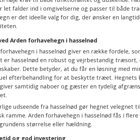
r let falder ind i omgivelserne og passer til både t
egn er det ideelle valg for dig, der ønsker en lang
iteten.
ved Arden forhavehegn i hasselnød
 forhavehegn i hasselnød giver en række fordele, so
 er hasselnød en robust og vejrbestandig træsort, d
nskaber. Dette betyder, at du får en løsning med mi
uel efterbehandling for at beskytte træet. Hegnets k
 giver samtidig naboer og gæster en tydelig afgræns
et.
lige udseende fra hasselnød gør hegnet velegnet til
 ramme. Arden forhavehegn i hasselnød fås i flere va
 grundens størrelse eller hældning.
etid og god investering