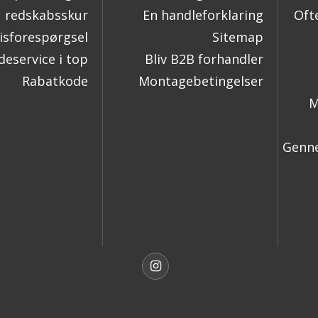
redskabsskur
En handleforklaring
Oft
isforespørgsel
Sitemap
eservice i top
Bliv B2B forhandler
Rabatkode
Montagebetingelser
M
Genne