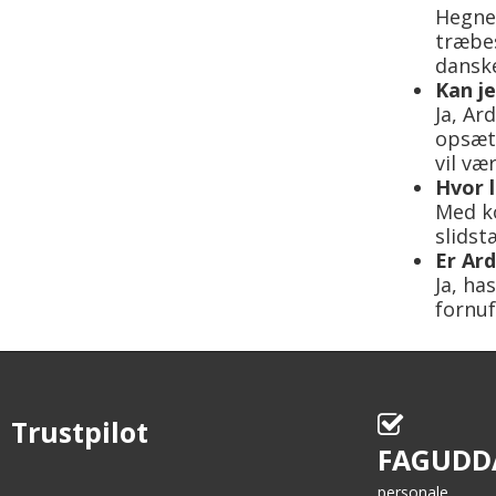
Hegnet
træbes
danske
Kan j
Ja, Ar
opsætn
vil væ
Hvor 
Med ko
slidst
Er Ard
Ja, ha
fornuf
Trustpilot
FAGUDD
personale