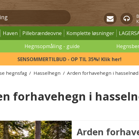
B
K
Haven
Pillebrændeovne
Komplette løsninger
LAGERS
Hegnsopmåling - guide
Hegnsbe
SENSOMMERTILBUD - OP TIL 35%! Klik her!
øse hegnsfag
/
Hasselhegn
/
Arden forhavehegn i hasselnød
en forhavehegn i hassel
Arden forhav