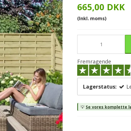
665,00 DKK
(Inkl. moms)
Fremragende
Lagerstatus:
L
💡
Se vores komplette lø