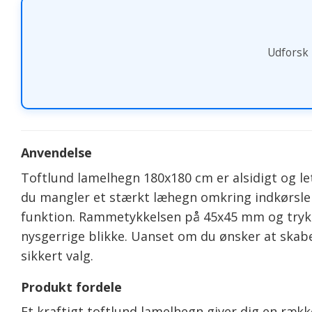
Udforsk h
Anvendelse
Toftlund lamelhegn 180x180 cm er alsidigt og let
du mangler et stærkt læhegn omkring indkørslen.
funktion. Rammetykkelsen på 45x45 mm og tryki
nysgerrige blikke. Uanset om du ønsker at skabe e
sikkert valg.
Produkt fordele
Et kraftigt toftlund lamelhegn giver dig en rækk