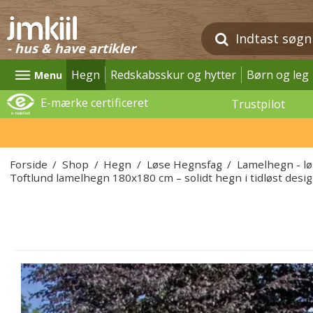
- hus & have artikler
Hegn
Redskabsskur og hytter
Børn og leg
Menu
E-mærke certificeret
Trustpilot
Forside
/
Shop
/
Hegn
/
Løse Hegnsfag
/
Lamelhegn - l
Toftlund lamelhegn 180x180 cm – solidt hegn i tidløst desig