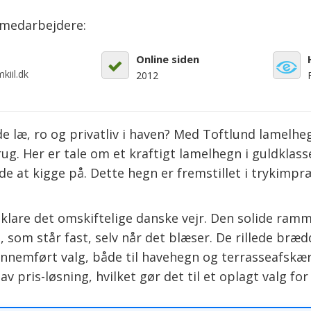
emedarbejdere:
Online siden
kiil.dk
2012
 læ, ro og privatliv i haven? Med Toftlund lamelheg
ug. Her er tale om et kraftigt lamelhegn i guldklass
nde at kigge på. Dette hegn er fremstillet i trykimpr
 klare det omskiftelige danske vejr. Den solide r
, som står fast, selv når det blæser. De rillede bræd
ennemført valg, både til havehegn og terrasseafsk
v pris-løsning, hvilket gør det til et oplagt valg f