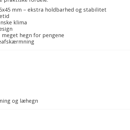
x45 mm – ekstra holdbarhed og stabilitet
etid
anske klima
design
 – meget hegn for pengene
sseafskærmning
mning og læhegn