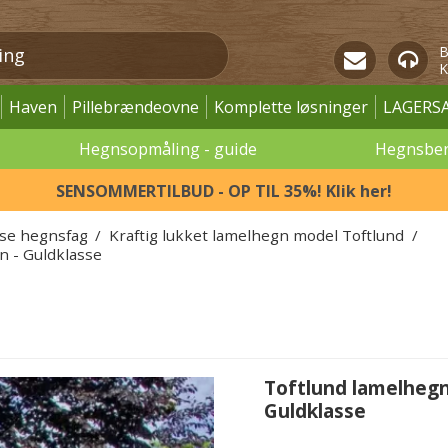
B
K
Haven
Pillebrændeovne
Komplette løsninger
LAGERS
Hegnsopmåling - guide
Hegnsbe
SENSOMMERTILBUD - OP TIL 35%! Klik her!
øse hegnsfag
/
Kraftig lukket lamelhegn model Toftlund
/
n - Guldklasse
Toftlund lamelhegn 
Guldklasse