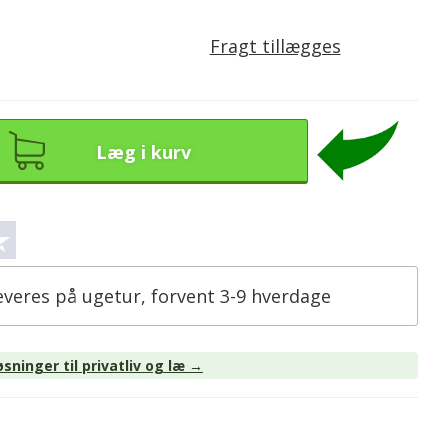
Fragt tillægges
Læg i kurv
everes på ugetur, forvent 3-9 hverdage
sninger til privatliv og læ →