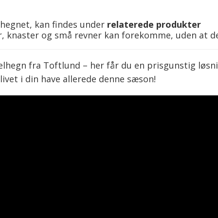
l hegnet, kan findes under
relaterede produkter
r, knaster og små revner kan forekomme, uden at de
egn fra Toftlund – her får du en prisgunstig løsning
tlivet i din have allerede denne sæson!