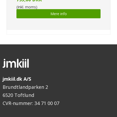
(Inkl. moms)
Mere info
jmkiil.dk A/S
Brundtlandparken 2
6520 Toftlund
CVR-nummer
:
34 71 00 07