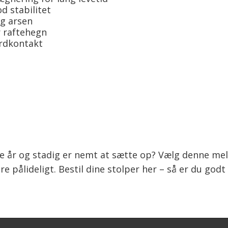
d stabilitet
og arsen
r raftehegn
ordkontakt
nge år og stadig er nemt at sætte op? Vælg denne m
 pålideligt. Bestil dine stolper her – så er du god