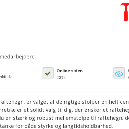
emedarbejdere:
Online siden
kiil.dk
2012
raftehegn, er valget af de rigtige stolper en helt c
træ er et solidt valg til dig, der ønsker et rafteh
u en stærk og robust mellemstolpe til raftehegn, de
anke for både styrke og langtidsholdbarhed.