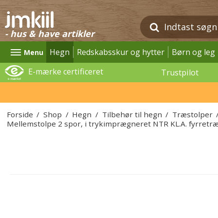
- hus & have artikler
Hegn
Redskabsskur og hytter
Børn og leg
Menu
E-mærke certificeret
Trustpilot
Forside
/
Shop
/
Hegn
/
Tilbehør til hegn
/
Træstolper
Mellemstolpe 2 spor, i trykimprægneret NTR KL.A. fyrret