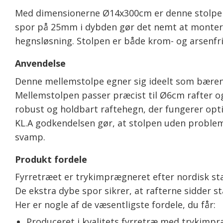
Med dimensionerne Ø14x300cm er denne stolpe opl
spor på 25mm i dybden gør det nemt at montere r
hegnsløsning. Stolpen er både krom- og arsenfri,
Anvendelse
Denne mellemstolpe egner sig ideelt som bærende
Mellemstolpen passer præcist til Ø6cm rafter o
robust og holdbart raftehegn, der fungerer opt
KL.A godkendelsen gør, at stolpen uden probleme
svamp.
Produkt fordele
Fyrretræet er trykimprægneret efter nordisk sta
De ekstra dybe spor sikrer, at rafterne sidder s
Her er nogle af de væsentligste fordele, du får:
Produceret i kvalitets fyrretræ med trykimpr