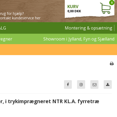
0
KURV
0,00 DKK
rug for hjælp?
ontakt kundeservice her
ALG
Montering & opsætning
regner
Showroom i Jylland, Fyn og Sjælland
r, i trykimprægneret NTR KL.A. fyrretræ