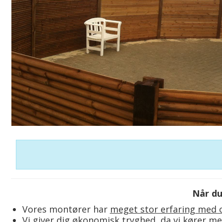
Når du
Vores montører har
meget stor erfaring med 
Vi giver dig økonomisk tryghed, da vi kører m