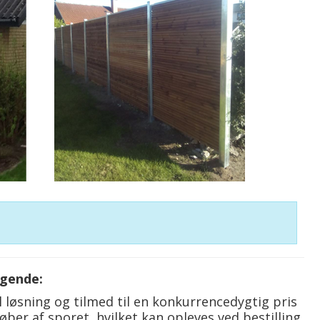
lgende:
el løsning og tilmed til en konkurrencedygtig pris
 løber af sporet, hvilket kan opleves ved bestilling