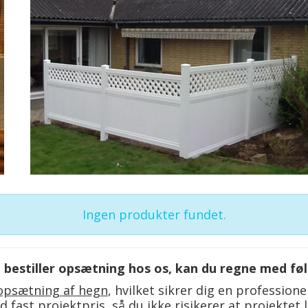
Ingen produkter fundet.
 bestiller opsætning hos os, kan du regne med fø
opsætning af hegn
, hvilket sikrer dig en profession
ed
fast projektpris
, så du ikke risikerer at projektet