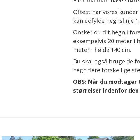
Filer må max. have størel
Oftest har vores kunder 
kun udfylde hegnslinje 1.
Ønsker du dit hegn i fors
eksempelvis 20 meter i h
meter i højde 140 cm.
Du skal også bruge de fo
hegn flere forskellige st
OBS: Når du modtager ti
størrelser indenfor de