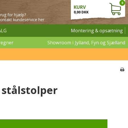
0
KURV
0,00 DKK
rug for hjælp?
ontakt kundeservice her
ALG
Montering & opsætning
regner
Showroom i Jylland, Fyn og Sjælland
stålstolper