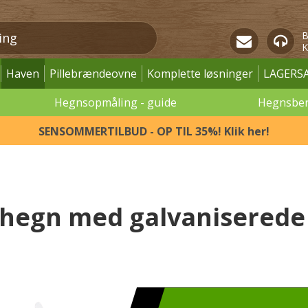
B
K
Haven
Pillebrændeovne
Komplette løsninger
LAGERS
Hegnsopmåling - guide
Hegnsbe
SENSOMMERTILBUD - OP TIL 35%! Klik her!
hegn med galvaniserede 