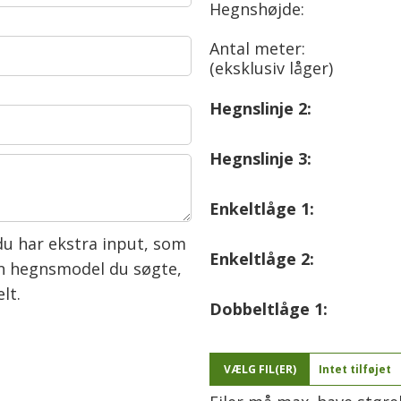
Hegnshøjde:
Antal meter:
(eksklusiv låger)
Hegnslinje 2:
Hegnslinje 3:
Enkeltlåge 1:
du har ekstra input, som
Enkeltlåge 2:
den hegnsmodel du søgte,
lt.
Dobbeltlåge 1:
VÆLG FIL(ER)
Intet tilføjet