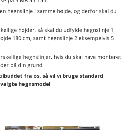
se på 3 MB alt I alt.
en hegnslinje i samme højde, og derfor skal du
kellige højder, så skal du udfylde hegnslinje 1
øjde 180 cm, samt hegnslinje 2 eksempelvis 5
rskellige hegnslinjer, hvis du skal have monteret
eder på din grund.
lbuddet fra os, så vil vi bruge standard
n valgte hegnsmodel