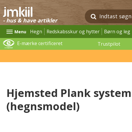
- hus & have artikler
Hegn
Redskabsskur og hytter
Børn og leg
Menu
E-mærke certificeret
Trustpilot
Hjemsted Plank system
(hegnsmodel)