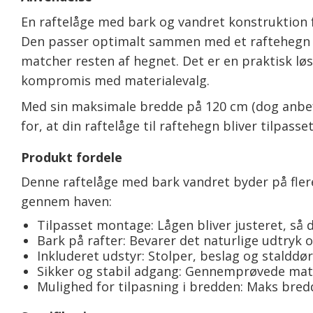
En raftelåge med bark og vandret konstruktion f
Den passer optimalt sammen med et raftehegn m
matcher resten af hegnet. Det er en praktisk lø
kompromis med materialevalg.
Med sin maksimale bredde på 120 cm (dog anbefal
for, at din raftelåge til raftehegn bliver tilpasse
Produkt fordele
Denne raftelåge med bark vandret byder på fler
gennem haven:
Tilpasset montage: Lågen bliver justeret, så 
Bark på rafter: Bevarer det naturlige udtryk 
Inkluderet udstyr: Stolper, beslag og staldd
Sikker og stabil adgang: Gennemprøvede mat
Mulighed for tilpasning i bredden: Maks bred