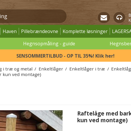
B
K
Haven
Pillebrændeovne
Komplette løsninger
LAGERS
Hegnsopmåling - guide
Hegnsbe
SENSOMMERTILBUD - OP TIL 35%! Klik her!
g i træ og metal
/
Enkeltlåger
/
Enkeltlåger i træ
/
Enkeltlåg
er kun ved montage)
Raftelåge med bark
kun ved montage)