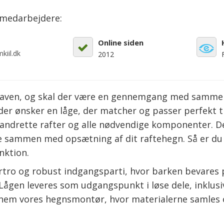
emedarbejdere:
Online siden
kiil.dk
2012
l haven, og skal der være en gennemgang med samme
 der ønsker en låge, der matcher og passer perfekt t
 vandrette rafter og alle nødvendige komponenter. De
sammen med opsætning af dit raftehegn. Så er du sik
nktion.
rtro og robust indgangsparti, hvor barken bevares på
 Lågen leveres som udgangspunkt i løse dele, inklusi
nem vores hegnsmontør, hvor materialerne samles o