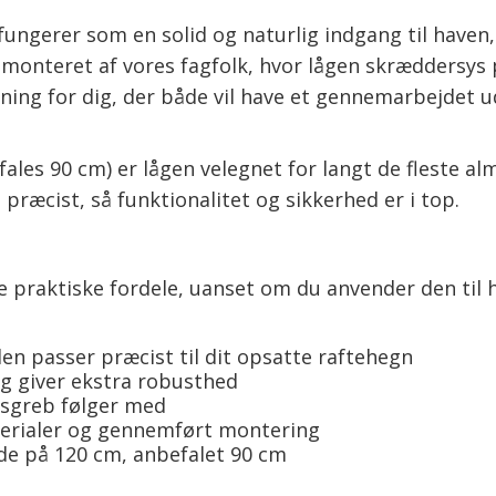
ungerer som en solid og naturlig indgang til haven
onteret af vores fagfolk, hvor lågen skræddersys 
sning for dig, der både vil have et gennemarbejdet 
es 90 cm) er lågen velegnet for langt de fleste alm
t præcist, så funktionalitet og sikkerhed er i top.
e praktiske fordele, uanset om du anvender den til
den passer præcist til dit opsatte raftehegn
og giver ekstra robusthed
ørsgreb følger med
erialer og gennemført montering
de på 120 cm, anbefalet 90 cm