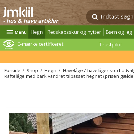
- hus & have artikler
Hegn
Redskabsskur og hytter
Børn og leg
Menu
E-mærke certificeret
Trustpilot
Forside
/
Shop
/
Hegn
/
Havelåge / havelåger stort udval
Raftelåge med bark vandret tilpasset hegnet (prisen gæld