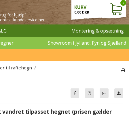
0
KURV
0,00 DKK
rug for hjælp?
ontakt kundeservice her
ALG
Montering & opsætning
regner
Showroom i Jylland, Fyn og Sjælland
er til raftehegn
/
 vandret tilpasset hegnet (prisen gælder