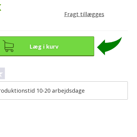
K
Fragt tillægges
Læg i kurv
roduktionstid 10-20 arbejdsdage