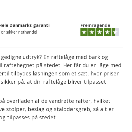
Hele Danmarks garanti
Fremragende
For sikker nethandel
 gedigne udtryk? En raftelåge med bark og
il raftehegnet på stedet. Her får du en låge med
rtil tilbydes løsningen som et sæt, hvor prisen
ker på, at din raftelåge bliver tilpasset
 overfladen af de vandrette rafter, hvilket
ve stolper, beslag og stalddørsgreb, så alt er
g tilpasses på stedet.