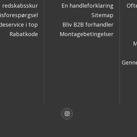
redskabsskur
En handleforklaring
Oft
isforespørgsel
Sitemap
eservice i top
Bliv B2B forhandler
Rabatkode
Montagebetingelser
M
Genne