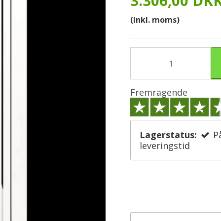
3.306,00 DK
(Inkl. moms)
Fremragende
Lagerstatus:
P
leveringstid