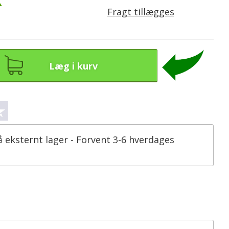
K
Fragt tillægges
Læg i kurv
å eksternt lager - Forvent 3-6 hverdages