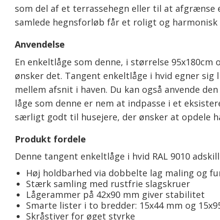
som del af et terrassehegn eller til at afgrænse
samlede hegnsforløb får et roligt og harmonisk
Anvendelse
En enkeltlåge som denne, i størrelse 95x180cm og
ønsker det. Tangent enkeltlåge i hvid egner sig
mellem afsnit i haven. Du kan også anvende den 
låge som denne er nem at indpasse i et eksistere
særligt godt til husejere, der ønsker at opdel
Produkt fordele
Denne tangent enkeltlåge i hvid RAL 9010 adskill
Høj holdbarhed via dobbelte lag maling og f
Stærk samling med rustfrie slagskruer
Lågerammer på 42x90 mm giver stabilitet
Smarte lister i to bredder: 15x44 mm og 15x95
Skråstiver for øget styrke