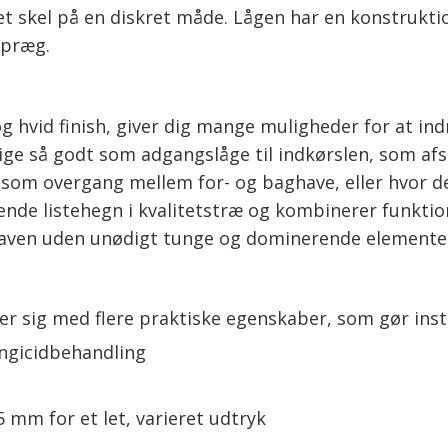
 et skel på en diskret måde. Lågen har en konstrukti
 præg.
 hvid finish, giver dig mange muligheder for at ind
 lige så godt som adgangslåge til indkørslen, som 
som overgang mellem for- og baghave, eller hvor det
nde listehegn i kvalitetstræ og kombinerer funktion
e haven uden unødigt tunge og dominerende elemente
er sig med flere praktiske egenskaber, som gør instal
ungicidbehandling
 mm for et let, varieret udtryk