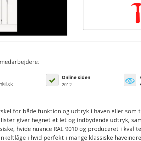
emedarbejdere:
Online siden
kiil.dk
2012
rskel for både funktion og udtryk i haven eller som 
ister giver hegnet et let og indbydende udtryk, samt
assiske, hvide nuance RAL 9010 og produceret i kval
eltlåge i hvid perfekt i mange klassiske haveindre