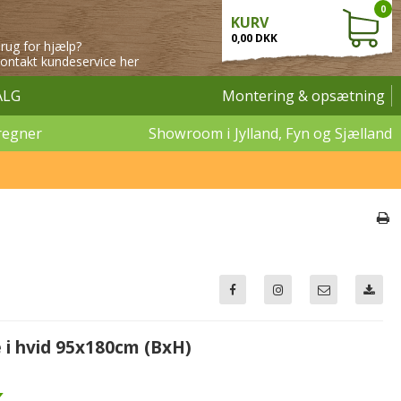
0
KURV
0,00 DKK
rug for hjælp?
ontakt kundeservice her
ALG
Montering & opsætning
regner
Showroom i Jylland, Fyn og Sjælland
 i hvid 95x180cm (BxH)