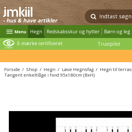
- hus & have artikler
Hegn
Redskabsskur og hytter
Børn og leg
Menu
E-mærke certificeret
Trustpilot
Forside
/
Shop
/
Hegn
/
Løse Hegnsfag
/
Hegn til terra
Tangent enkeltlåge i hvid 95x180cm (BxH)