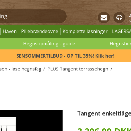
B
K
Haven
Pillebrændeovne
Komplette løsninger
LAGERS
Hegnsopmåling - guide
Hegnsbe
SENSOMMERTILBUD - OP TIL 35%! Klik her!
ssen - løse hegnsfag
/
PLUS Tangent terrassehegn
/
Tangent enkeltlåge