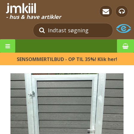
- hus & have artikler
SENSOMMERTILBUD - OP TIL 35%! Klik her!