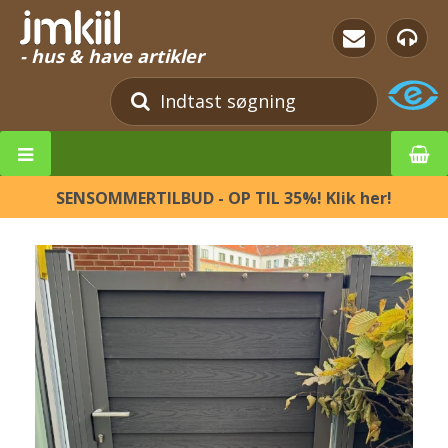
- hus & have artikler
SENSOMMERTILBUD - OP TIL 35%! Klik her!