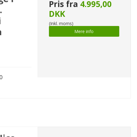
Pris fra
4.995,00
.
DKK
i
(Inkl. moms)
n
Mere info
0