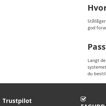
Hvor
Stållåge
god fora
Pass
Langt de 
systemet,
du bestil
Trustpilot