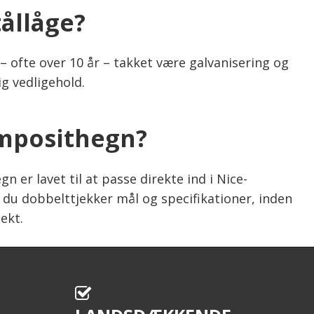
ållåge?
– ofte over 10 år – takket være galvanisering og
g vedligehold.
omposithegn?
n er lavet til at passe direkte ind i Nice-
at du dobbelttjekker mål og specifikationer, inden
jekt.