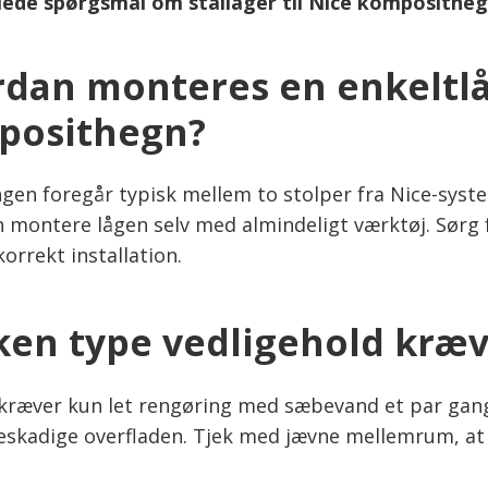
llede spørgsmål om stållåger til Nice komposithe
dan monteres en enkeltlåge
posithegn?
gen foregår typisk mellem to stolper fra Nice-syste
 montere lågen selv med almindeligt værktøj. Sørg fo
korrekt installation.
ken type vedligehold kræv
kræver kun let rengøring med sæbevand et par gange
eskadige overfladen. Tjek med jævne mellemrum, at