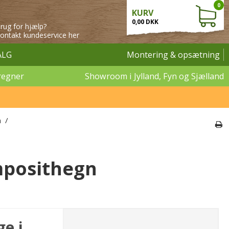
0
KURV
0,00 DKK
rug for hjælp?
ontakt kundeservice her
ALG
Montering & opsætning
regner
Showroom i Jylland, Fyn og Sjælland
n
/
omposithegn
ge i