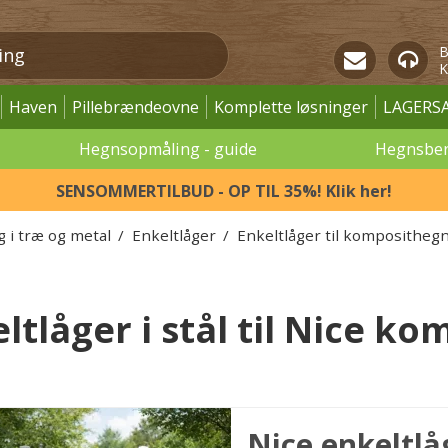
B
K
Haven
Pillebrændeovne
Komplette løsninger
LAGERS
Hegnsopmåling - guide
Hegnsbe
SENSOMMERTILBUD - OP TIL 35%! Klik her!
g i træ og metal
/
Enkeltlåger
/
Enkeltlåger til kompositheg
ltlåger i stål til Nice k
Nice enkeltlå