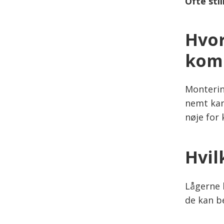
Ofte sti
Hvor
kom
Monterin
nemt kan
nøje for 
Hvil
Lågerne 
de kan b