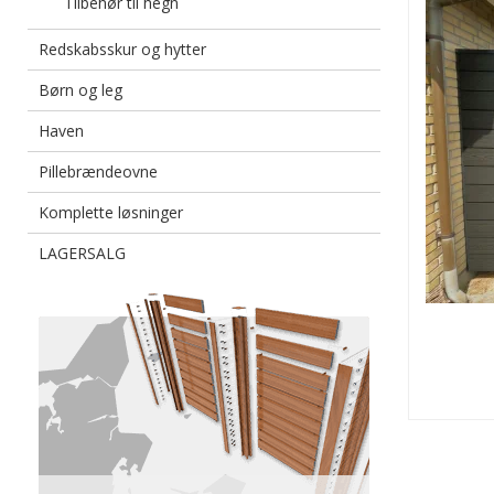
Tilbehør til hegn
Redskabsskur og hytter
Børn og leg
Haven
Pillebrændeovne
Komplette løsninger
LAGERSALG