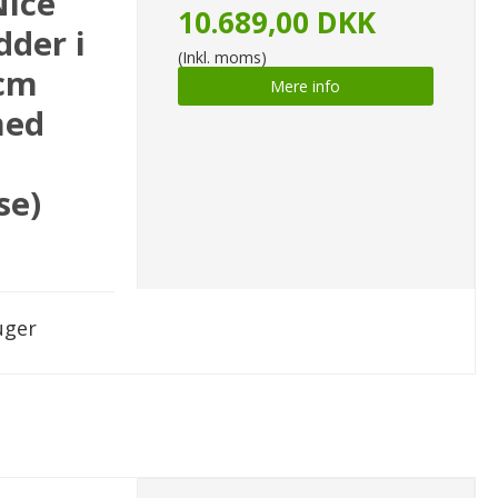
Nice
10.689,00 DKK
der i
(Inkl. moms)
0cm
Mere info
med
se)
uger