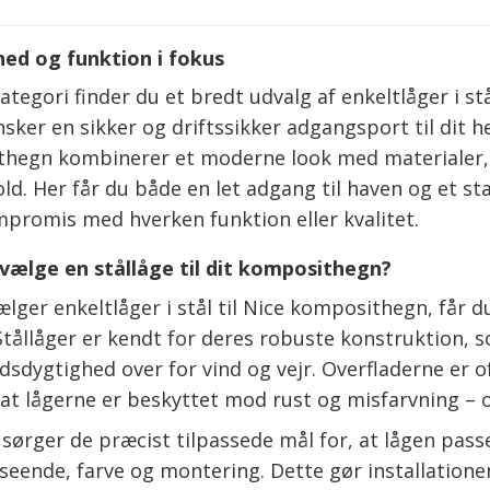
ed og funktion i fokus
ategori finder du et bredt udvalg af enkeltlåger i s
sker en sikker og driftssikker adgangsport til dit he
hegn kombinerer et moderne look med materialer, de
old. Her får du både en let adgang til haven og et s
promis med hverken funktion eller kvalitet.
vælge en stållåge til dit komposithegn?
lger enkeltlåger i stål til Nice komposithegn, får d
 Stållåger er kendt for deres robuste konstruktion, 
sdygtighed over for vind og vejr. Overfladerne er of
 at lågerne er beskyttet mod rust og misfarvning – 
sørger de præcist tilpassede mål for, at lågen pass
seende, farve og montering. Dette gør installationen