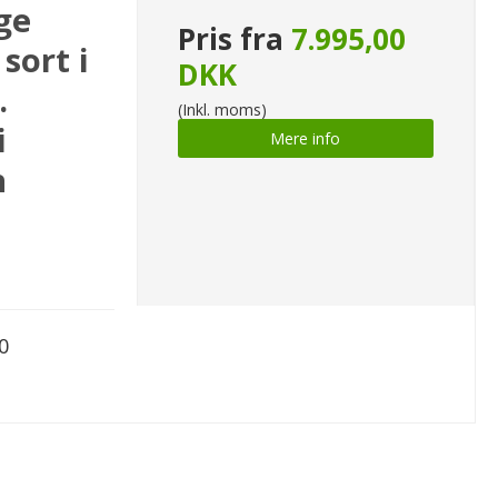
ge
Pris fra
7.995,00
sort i
DKK
.
(Inkl. moms)
i
Mere info
n
0