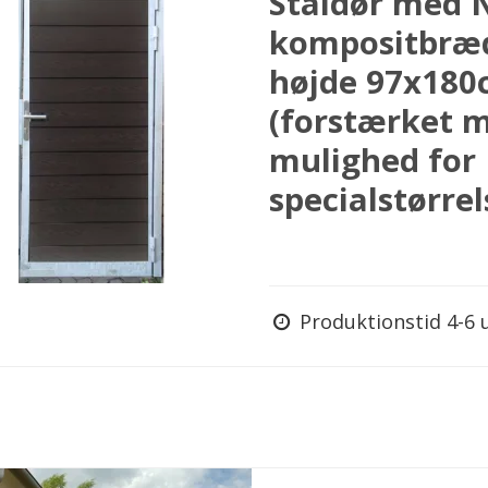
Ståldør med 
kompositbræd
højde 97x18
(forstærket 
mulighed for
specialstørrel
Produktionstid 4-6 