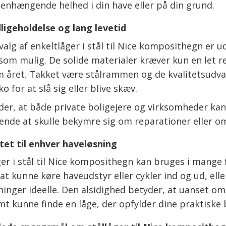
nhængende helhed i din have eller på din grund.
igeholdelse og lang levetid
alg af enkeltlåger i stål til Nice komposithegn er 
som mulig. De solide materialer kræver kun en let 
 året. Takket være stålrammen og de kvalitetsudvalg
ko for at slå sig eller blive skæv.
der, at både private boligejere og virksomheder ka
ende at skulle bekymre sig om reparationer eller o
itet til enhver haveløsning
ger i stål til Nice komposithegn kan bruges i mang
at kunne køre haveudstyr eller cykler ind og ud, ell
sninger ideelle. Den alsidighed betyder, at uanset o
mt kunne finde en låge, der opfylder dine praktiske