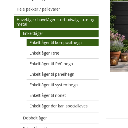
Hele pakker / pallevarer
Havelåge / havelåger stort udvalg i træ og
metal
Enkeltlåger
Enkeltlåger til komposithegn
Enkeltlåger i træ
Enkeltlåger til PVC hegn
Enkeltlåger til panelhegn
Enkeltlåger til systemhegn
Enkeltlåger til rionet
Enkeltlåger der kan speciallaves
Dobbeltlåger