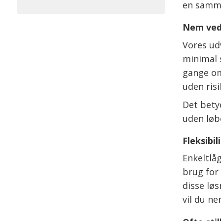
en samme
Nem vedl
Vores udv
minimal 
gange om
uden risi
Det bety
uden løb
Fleksibil
Enkeltlå
brug for 
disse lø
vil du ne