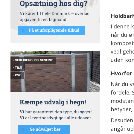
Holdbarh
I denne k
når du øn
komposit
vedligeh
uden kom
Hvorfor 
Når du væ
fordele.
modstand
betyder,
Desuden 
angår ud