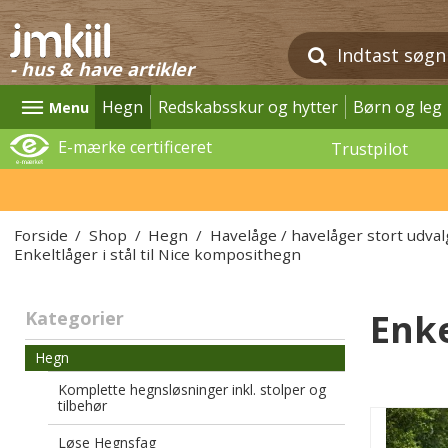
- hus & have artikler
Hegn
Redskabsskur og hytter
Børn og leg
Menu
E-mærke certificeret
Trustpilot
Forside
/
Shop
/
Hegn
/
Havelåge / havelåger stort udval
Enkeltlåger i stål til Nice komposithegn
Enke
Kategorier
Hegn
Komplette hegnsløsninger inkl. stolper og
tilbehør
Løse Hegnsfag