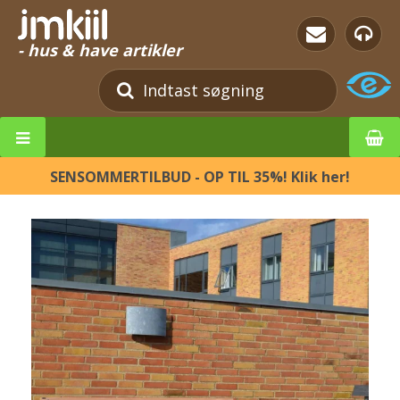
- hus & have artikler
SENSOMMERTILBUD - OP TIL 35%! Klik her!