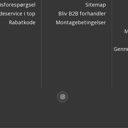
isforespørgsel
Sitemap
eservice i top
Bliv B2B forhandler
Rabatkode
Montagebetingelser
M
Genne