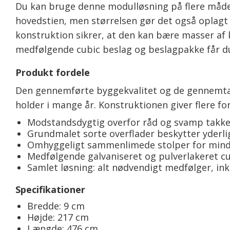
Du kan bruge denne modulløsning på flere måder
hovedstien, men størrelsen gør det også oplag
konstruktion sikrer, at den kan bære masser af k
medfølgende cubic beslag og beslagpakke får du 
Produkt fordele
Den gennemførte byggekvalitet og de gennemtænk
holder i mange år. Konstruktionen giver flere for
Modstandsdygtig overfor råd og svamp takket
Grundmalet sorte overflader beskytter yderlig
Omhyggeligt sammenlimede stolper for mindre
Medfølgende galvaniseret og pulverlakeret cu
Samlet løsning: alt nødvendigt medfølger, ink
Specifikationer
Bredde: 9 cm
Højde: 217 cm
Længde: 476 cm