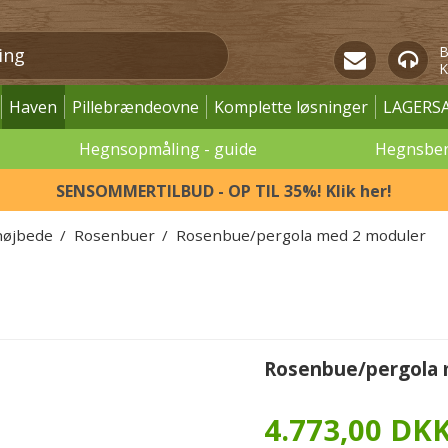
B
K
Haven
Pillebrændeovne
Komplette løsninger
LAGERS
Hegnsopmåling - guide
Hegnsbe
SENSOMMERTILBUD - OP TIL 35%! Klik her!
højbede
/
Rosenbuer
/
Rosenbue/pergola med 2 moduler
Rosenbue/pergola 
4.773,00 DK