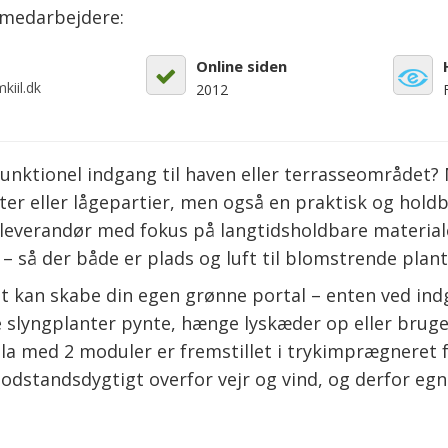
emedarbejdere:
Online siden
kiil.dk
2012
nktionel indgang til haven eller terrasseområdet
nter eller lågepartier, men også en praktisk og holdba
k leverandør med fokus på langtidsholdbare materia
– så der både er plads og luft til blomstrende plan
let kan skabe din egen grønne portal – enten ved ind
e slyngplanter pynte, hænge lyskæder op eller brug
ola med 2 moduler er fremstillet i trykimprægnere
modstandsdygtigt overfor vejr og vind, og derfor egne