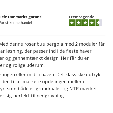
Hele Danmarks garanti
Fremragende
For sikker nethandel
? Med denne rosenbue pergola med 2 moduler får
r løsning, der passer ind i de fleste haver.
ler og gennemtænkt design. Her får du en
ter og rolige uderum.
gangen eller midt i haven. Det klassiske udtryk
e den til at markere opdelingen mellem
t fyr, som både er grundmalet og NTR mærket
r sig perfekt til nedgravning.