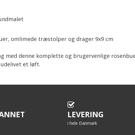
rundmalet
ruer, omlimede træstolper og drager 9x9 cm
 dag med denne komplette og brugervenlige rosenbu
delivet et løft.
ANNET
LEVERING
i hele Danmark