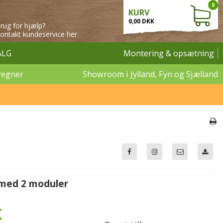
0
KURV
0,00 DKK
rug for hjælp?
ontakt kundeservice her
ALG
Montering & opsætning
regner
Showroom i Jylland, Fyn og Sjælland
med 2 moduler
K