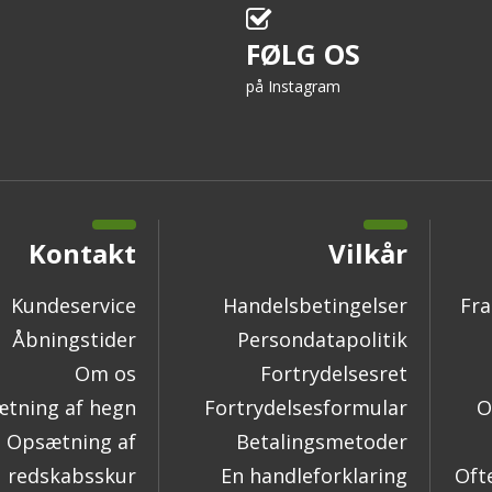
FØLG OS
på Instagram
Kontakt
Vilkår
Kundeservice
Handelsbetingelser
Fra
Åbningstider
Persondatapolitik
Om os
Fortrydelsesret
tning af hegn
Fortrydelsesformular
O
Opsætning af
Betalingsmetoder
redskabsskur
En handleforklaring
Oft