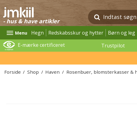
- hus & have artikler
Hegn
Redskabsskur og hytter
Børn og leg
Menu
E-mærke certificeret
Trustpilot
Forside
/
Shop
/
Haven
/
Rosenbuer, blomsterkasser & 