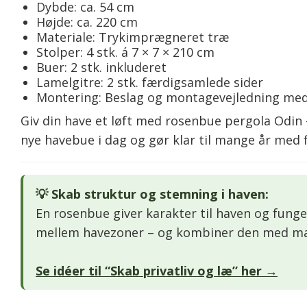
Dybde: ca. 54 cm
Højde: ca. 220 cm
Materiale: Trykimprægneret træ
Stolper: 4 stk. á 7 × 7 × 210 cm
Buer: 2 stk. inkluderet
Lamelgitre: 2 stk. færdigsamlede sider
Montering: Beslag og montagevejledning med
Giv din have et løft med rosenbue pergola Odin 
nye havebue i dag og gør klar til mange år med 
💡 Skab struktur og stemning i haven:
En rosenbue giver karakter til haven og fu
mellem havezoner – og kombiner den med mat
Se idéer til “Skab privatliv og læ” her →