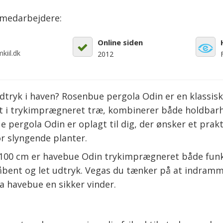
emedarbejdere:
Online siden
kiil.dk
2012
udtryk i haven? Rosenbue pergola Odin er en klassi
i trykimprægneret træ, kombinerer både holdbarhed 
 pergola Odin er oplagt til dig, der ønsker et prak
or slyngende planter.
00 cm er havebue Odin trykimprægneret både funkt
åbent og let udtryk. Vegas du tænker på at indramme
a havebue en sikker vinder.