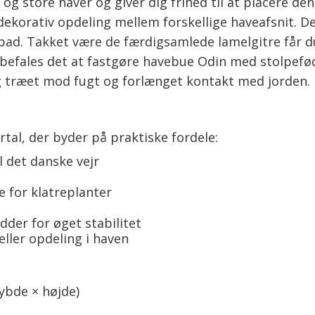
og store haver og giver dig frihed til at placere d
 dekorativ opdeling mellem forskellige haveafsnit. De
opad. Takket være de færdigsamlede lamelgitre får du
nbefales det at fastgøre havebue Odin med stolpefød
ig træet mod fugt og forlænget kontakt med jorden.
al, der byder på praktiske fordele:
l det danske vejr
e for klatreplanter
der for øget stabilitet
ller opdeling i haven
ybde × højde)