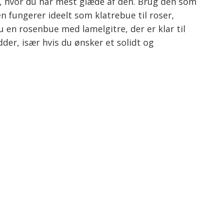
en, hvor du har mest glæde af den. Brug den som
n fungerer ideelt som klatrebue til roser,
 en rosenbue med lamelgitre, der er klar til
der, især hvis du ønsker et solidt og