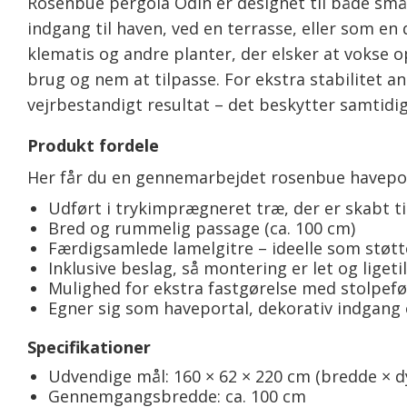
Rosenbue pergola Odin er designet til både små 
indgang til haven, ved en terrasse, eller som en
klematis og andre planter, der elsker at vokse 
brug og nem at tilpasse. For ekstra stabilitet a
vejrbestandigt resultat – det beskytter samtid
Produkt fordele
Her får du en gennemarbejdet rosenbue haveport
Udført i trykimprægneret træ, der er skabt ti
Bred og rummelig passage (ca. 100 cm)
Færdigsamlede lamelgitre – ideelle som støtt
Inklusive beslag, så montering er let og ligetil
Mulighed for ekstra fastgørelse med stolpefød
Egner sig som haveportal, dekorativ indgang e
Specifikationer
Udvendige mål: 160 × 62 × 220 cm (bredde × d
Gennemgangsbredde: ca. 100 cm