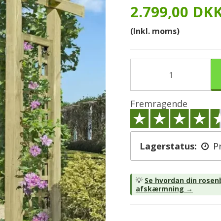
2.799,00 DK
(Inkl. moms)
Fremragende
Lagerstatus:
P
💡
Se hvordan din rosen
afskærmning →