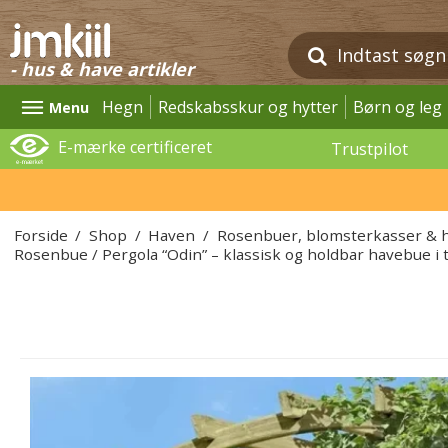
- hus & have artikler
Hegn
Redskabsskur og hytter
Børn og leg
Menu
E-mærke certificeret
Trustpilot
Forside
/
Shop
/
Haven
/
Rosenbuer, blomsterkasser & 
Rosenbue / Pergola “Odin” – klassisk og holdbar havebue 