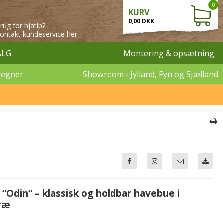
0
KURV
0,00 DKK
rug for hjælp?
ontakt kundeservice her
ALG
Montering & opsætning
regner
Showroom i Jylland, Fyn og Sjælland
“Odin” – klassisk og holdbar havebue i
ræ