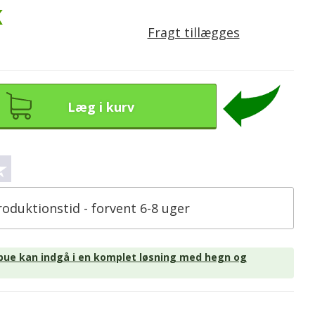
K
Fragt tillægges
Læg i kurv
roduktionstid - forvent 6-8 uger
bue kan indgå i en komplet løsning med hegn og