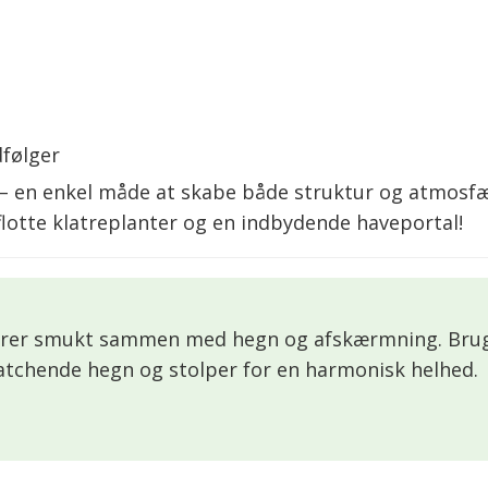
følger
– en enkel måde at skabe både struktur og atmosfær
flotte klatreplanter og en indbydende haveportal!
ngerer smukt sammen med hegn og afskærmning. Brug
chende hegn og stolper for en harmonisk helhed.