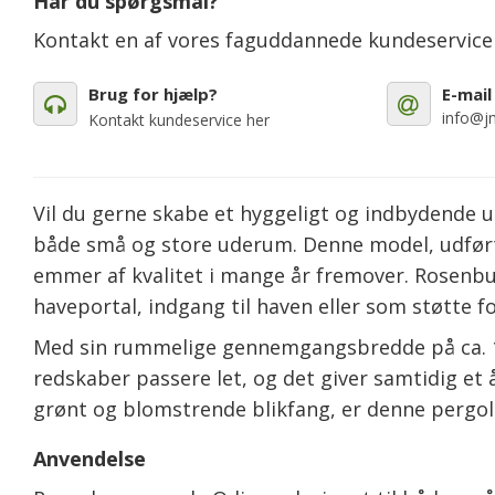
Har du spørgsmål?
Kontakt en af vores faguddannede kundeservic
Brug for hjælp?
E-mail
info@jm
Kontakt kundeservice her
Vil du gerne skabe et hyggeligt og indbydende 
både små og store uderum. Denne model, udført 
emmer af kvalitet i mange år fremover. Rosenbue
haveportal, indgang til haven eller som støtte f
Med sin rummelige gennemgangsbredde på ca. 1
redskaber passere let, og det giver samtidig et 
grønt og blomstrende blikfang, er denne pergol
Anvendelse