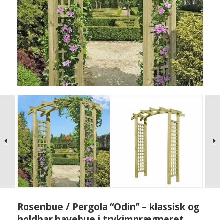
Rosenbue / Pergola “Odin” – klassisk og
holdbar havebue i trykimprægneret