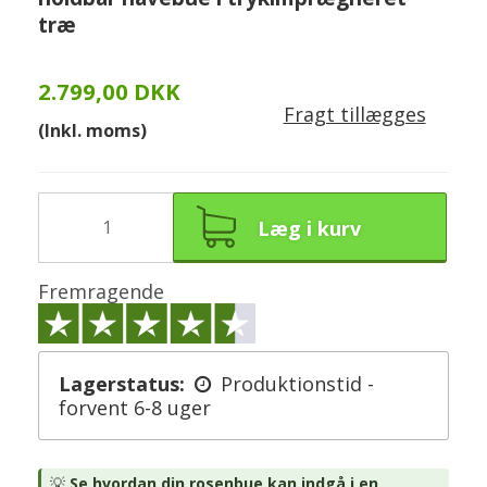
træ
2.799,00 DKK
Fragt tillægges
(Inkl. moms)
Læg i kurv
Fremragende
Lagerstatus:
Produktionstid -
forvent 6-8 uger
💡
Se hvordan din rosenbue kan indgå i en