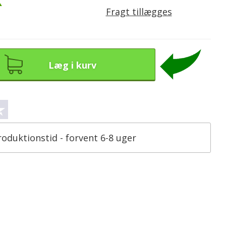
K
Fragt tillægges
Læg i kurv
roduktionstid - forvent 6-8 uger