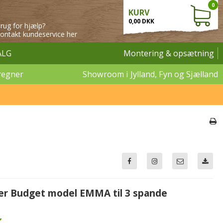
0
KURV
0,00 DKK
rug for hjælp?
ontakt kundeservice her
ALG
Montering & opsætning
regner
Showroom i Jylland, Fyn og Sjælland
er Budget model EMMA til 3 spande