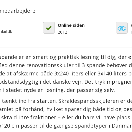
emedarbejdere:
Online siden
kiil.dk
2012
ande er en smart og praktisk løsning til dig, der øn
. Med denne renovationsskjuler til 3 spande behøver 
 at afskærme både 3x240 liters eller 3x140 liters b
standsdygtig i det danske vejr. Det trykimpregnere
i stedet nyde en løsning, der passer sig selv.
er tænkt ind fra starten. Skraldespandsskjuleren er
let på forhånd, hvilket sparer dig både tid og besv
rald i tre fraktioner – eller du bare vil have plads t
0 cm passer til de gængse spandetyper i Danmark, s