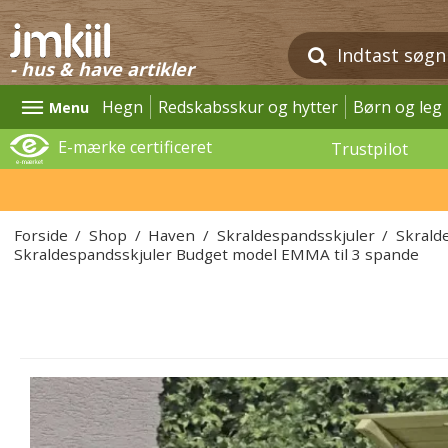
- hus & have artikler
Hegn
Redskabsskur og hytter
Børn og leg
Menu
E-mærke certificeret
Trustpilot
Forside
/
Shop
/
Haven
/
Skraldespandsskjuler
/
Skrald
Skraldespandsskjuler Budget model EMMA til 3 spande