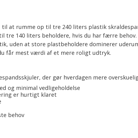
t til at rumme op til tre 240 liters plastik skrald
til tre 140 liters beholdere, hvis du har færre behov
astik, uden at store plastbeholdere dominerer uderum
u får mest værdi af et mere roligt udtryk.
spandsskjuler, der gør hverdagen mere overskuelig
ed og minimal vedligeholdelse
ring er hurtigt klaret
e
este behov