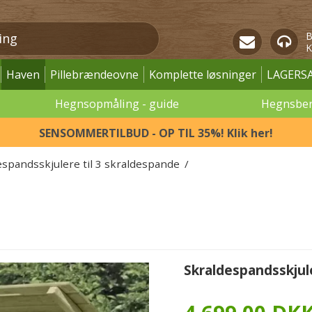
B
K
Haven
Pillebrændeovne
Komplette løsninger
LAGERS
Hegnsopmåling - guide
Hegnsbe
SENSOMMERTILBUD - OP TIL 35%! Klik her!
espandsskjulere til 3 skraldespande
/
Skraldespandsskjul