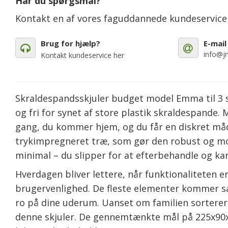
Har du spørgsmål?
Kontakt en af vores faguddannede kundeservic
Brug for hjælp?
E-mail
info@jm
Kontakt kundeservice her
Skraldespandsskjuler budget model Emma til 3 sp
og fri for synet af store plastik skraldespande
gang, du kommer hjem, og du får en diskret måde
trykimpregneret træ, som gør den robust og mod
minimal – du slipper for at efterbehandle og kan 
Hverdagen bliver lettere, når funktionaliteten 
brugervenlighed. De fleste elementer kommer sam
ro på dine uderum. Uanset om familien sorterer sk
denne skjuler. De gennemtænkte mål på 225x90x12