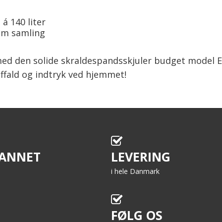
 á 140 liter
em samling
 den solide skraldespandsskjuler budget model Emma
affald og indtryk ved hjemmet!
ANNET
LEVERING
i hele Danmark
FØLG OS