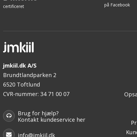
på Facebook
certificeret
jmkiil.dk A/S
Brundtlandparken 2
6520 Toftlund
CVR-nummer
:
34 71 00 07
Opsæ
Brug for hjælp?
Kontakt kundeservice her
Pr
Kund
info@jmkiil.dk