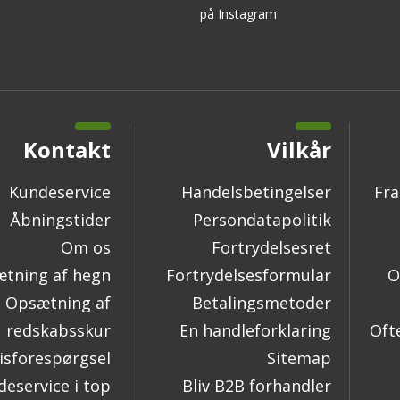
på Instagram
Kontakt
Vilkår
Kundeservice
Handelsbetingelser
Fra
Åbningstider
Persondatapolitik
Om os
Fortrydelsesret
tning af hegn
Fortrydelsesformular
O
Opsætning af
Betalingsmetoder
redskabsskur
En handleforklaring
Oft
isforespørgsel
Sitemap
eservice i top
Bliv B2B forhandler