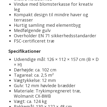
Vindue med blomsterkasse for kreativ
leg
Kompakt design til mindre haver og
terrasser
Hurtig samling med elementbyg
Medfølgende gulv
Overholder EN 71 sikkerhedsstandarder
FSC-certificeret træ
Specifikationer
Udvendige mål: 126 × 112 × 157 cm (B × D
× H)
Dørhøjde: ca. 102 cm
Tagareal: ca. 2,5 m²
Vægtykkelse: 12 mm
Gulv: 12 mm høvlede brædder
Materiale: Trykimpregneret træ,
Wolmanit CX-8WB
Vægt: ca. 124 kg
Pakkemål: 130 × 122 × 48 cm