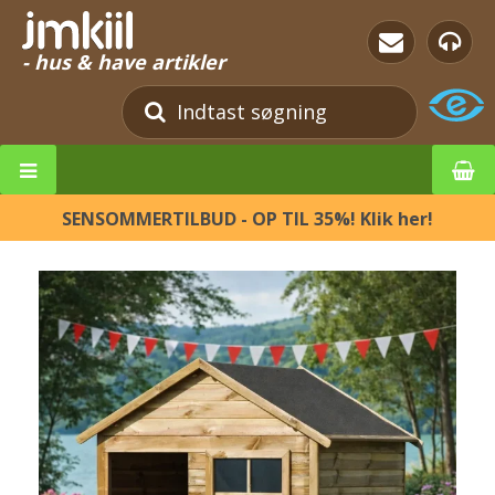
- hus & have artikler
SENSOMMERTILBUD - OP TIL 35%! Klik her!