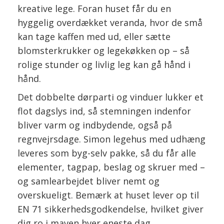
kreative lege. Foran huset får du en
hyggelig overdækket veranda, hvor de små
kan tage kaffen med ud, eller sætte
blomsterkrukker og legekøkken op – så
rolige stunder og livlig leg kan gå hånd i
hånd.
Det dobbelte dørparti og vinduer lukker et
flot dagslys ind, så stemningen indenfor
bliver varm og indbydende, også på
regnvejrsdage. Simon legehus med udhæng
leveres som byg-selv pakke, så du får alle
elementer, tagpap, beslag og skruer med –
og samlearbejdet bliver nemt og
overskueligt. Bemærk at huset lever op til
EN 71 sikkerhedsgodkendelse, hvilket giver
dig ro i maven hver eneste dag.