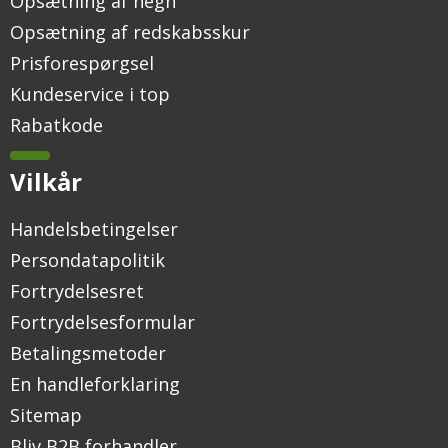
Opsætning af hegn
Opsætning af redskabsskur
Prisforespørgsel
Kundeservice i top
Rabatkode
Vilkår
Handelsbetingelser
Persondatapolitik
Fortrydelsesret
Fortrydelsesformular
Betalingsmetoder
En handleforklaring
Sitemap
Bliv B2B forhandler