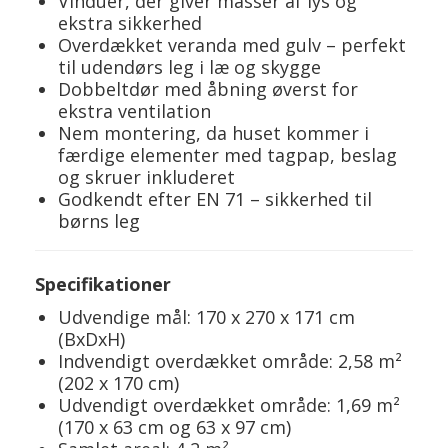
Vinduer, der giver masser af lys og
ekstra sikkerhed
Overdækket veranda med gulv – perfekt
til udendørs leg i læ og skygge
Dobbeltdør med åbning øverst for
ekstra ventilation
Nem montering, da huset kommer i
færdige elementer med tagpap, beslag
og skruer inkluderet
Godkendt efter EN 71 – sikkerhed til
børns leg
Specifikationer
Udvendige mål: 170 x 270 x 171 cm
(BxDxH)
Indvendigt overdækket område: 2,58 m²
(202 x 170 cm)
Udvendigt overdækket område: 1,69 m²
(170 x 63 cm og 63 x 97 cm)