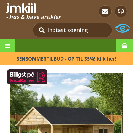
- hus & have artikler
SENSOMMERTILBUD - OP TIL 35%! Klik her!