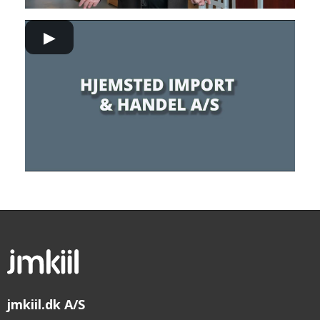
▶
jmkiil.dk A/S